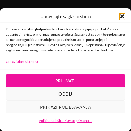
Upravljajte saglasnostima
Da bismo pružili najbolje iskustvo, koristimo tehnologije poput kolačića za
čuvanje i/ili pristup informacijama o uređaju. Saglasnost sa ovim tehnologijama
će nam omogućiti da obrađujemo podatke kao što su ponašanje pri
pregledanju ili jedinstveni ID-ovi na ovoj veb lokaciji. Nepristanak ili povlačenje
saglasnosti može negativno uticati na određene karakteristike i funkcije.
Upravljajte uslugama
PRIHVATI
ODBIJ
PRIKAŽI PODEŠAVANJA
Politika kolačića
Izjava o privatnosti