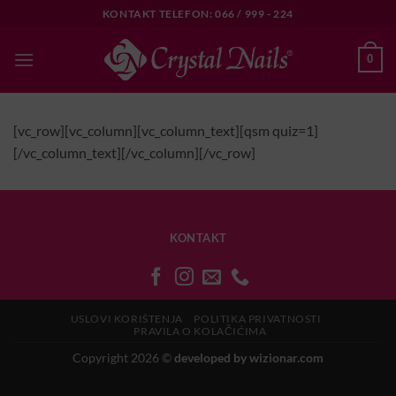
Skip
KONTAKT TELEFON: 066 / 999 - 224
to
content
0
[vc_row][vc_column][vc_column_text][qsm quiz=1]
[/vc_column_text][/vc_column][/vc_row]
KONTAKT
USLOVI KORIŠTENJA
POLITIKA PRIVATNOSTI
PRAVILA O KOLAČIĆIMA
Copyright 2026 ©
developed by wizionar.com