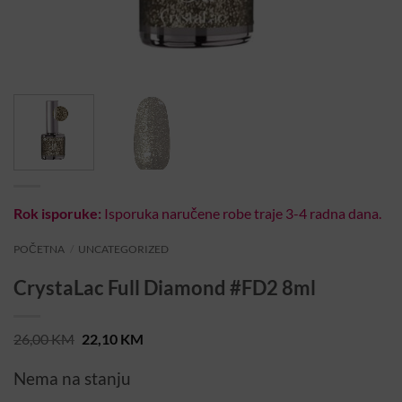
Rok isporuke:
Isporuka naručene robe traje 3-4 radna dana.
POČETNA
/
UNCATEGORIZED
CrystaLac Full Diamond #FD2 8ml
Original
Current
26,00
KM
22,10
KM
price
price
was:
is:
Nema na stanju
26,00 KM.
22,10 KM.