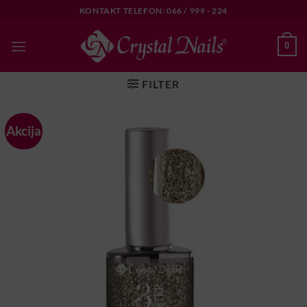
Skip
KONTAKT TELEFON: 066 / 999 - 224
to
content
0
FILTER
Akcija