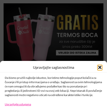
Upravljajte saglasnostima
Da bismo pružili najbolje iskustvo, koristimo tehnologije poput kolačića za
čuvanje i/ili pristup informacijama o uređaju. Saglasnost sa ovim tehnologijama
će nam omogućiti da obrađujemo podatke kao što su ponašanje pri
pregledanju ili jedinstveni ID-ovi na ovoj veb lokaciji. Nepristanak ili povlačenje
Šifra:
000195
saglasnosti može negativno uticati na određene karakteristike i funkcije.
Kategorija:
Uncategorized
Upravljajte uslugama