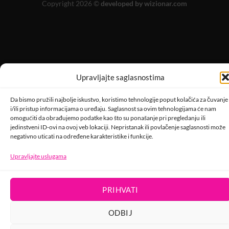
Copyright 2026 ©
developed by wizionar.com
Upravljajte saglasnostima
Da bismo pružili najbolje iskustvo, koristimo tehnologije poput kolačića za čuvanje
i/ili pristup informacijama o uređaju. Saglasnost sa ovim tehnologijama će nam
omogućiti da obrađujemo podatke kao što su ponašanje pri pregledanju ili
jedinstveni ID-ovi na ovoj veb lokaciji. Nepristanak ili povlačenje saglasnosti može
negativno uticati na određene karakteristike i funkcije.
Upravljajte uslugama
PRIHVATI
ODBIJ