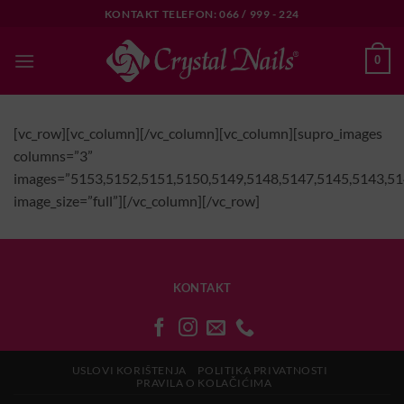
Skip
KONTAKT TELEFON: 066 / 999 - 224
to
content
0
[vc_row][vc_column][/vc_column][vc_column][supro_images
columns=”3”
images=”5153,5152,5151,5150,5149,5148,5147,5145,5143,51
image_size=”full”][/vc_column][/vc_row]
KONTAKT
USLOVI KORIŠTENJA
POLITIKA PRIVATNOSTI
PRAVILA O KOLAČIĆIMA