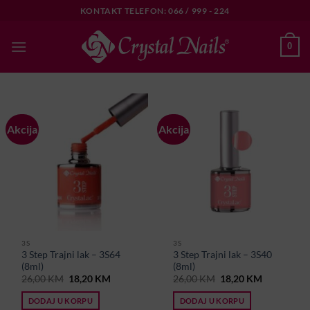
Skip
KONTAKT TELEFON: 066 / 999 - 224
to
content
0
Akcija
Akcija
3S
3S
3 Step Trajni lak – 3S64
3 Step Trajni lak – 3S40
(8ml)
(8ml)
Original
Current
Original
Current
26,00
KM
18,20
KM
26,00
KM
18,20
KM
price
price
price
price
was:
is:
was:
is:
DODAJ U KORPU
DODAJ U KORPU
26,00 KM.
18,20 KM.
26,00 KM.
18,20 KM.