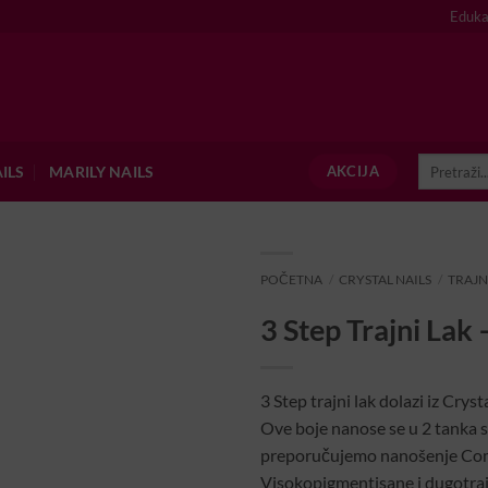
Eduka
Pretraži:
ILS
MARILY NAILS
AKCIJA
POČETNA
/
CRYSTAL NAILS
/
TRAJN
3 Step Trajni Lak
3 Step trajni lak dolazi iz Crysta
Ove boje nanose se u 2 tanka sl
preporučujemo nanošenje Comp
Visokopigmentisane i dugotraj