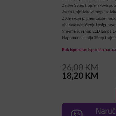
Za sve 3step trajne lakove potr
3step trajni lakovi mogu se lako k
Zbog svoje pigmentacije i neod
ubrzava nanošenje i osigurava k
Vrijeme sušenja: LED lampa 1
Napomena: Linija 3Step trajnih
Rok isporuke:
Isporuka naruče
26,00
KM
Original
Curr
18,20
KM
price
pric
was:
is:
26,00 KM.
18,2