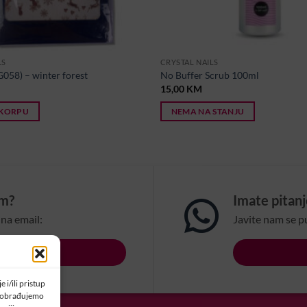
LS
CRYSTAL NAILS
G058) – winter forest
No Buffer Scrub 100ml
15,00
KM
 KORPU
NEMA NA STANJU
om?
Imate pitan
na email:
Javite nam se p
LSBIH.COM
 i/ili pristup
a obrađujemo