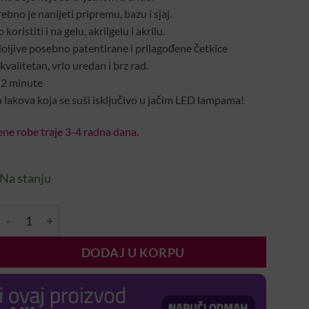
ebno je nanijeti pripremu, bazu i sjaj.
oristiti i na gelu, akrilgelu i akrilu.
oljive posebno patentirane i prilagođene četkice
valitetan, vrlo uredan i brz rad.
-2 minute
 lakova koja se suši isključivo u jačim LED lampama!
ne robe traje 3-4 radna dana.
Na stanju
ent
3 Step Trajni Lak – 3S170 (8ml) količina
e
DODAJ U KORPU
0 KM.