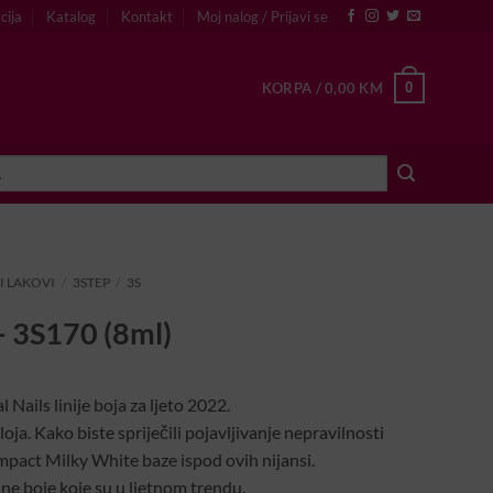
cija
Katalog
Kontakt
Moj nalog / Prijavi se
0
KORPA /
0,00
KM
I LAKOVI
/
3STEP
/
3S
 – 3S170 (8ml)
l Nails linije boja za ljeto 2022.
oja. Kako biste spriječili pojavljivanje nepravilnosti
act Milky White baze ispod ovih nijansi.
ne boje koje su u ljetnom trendu.