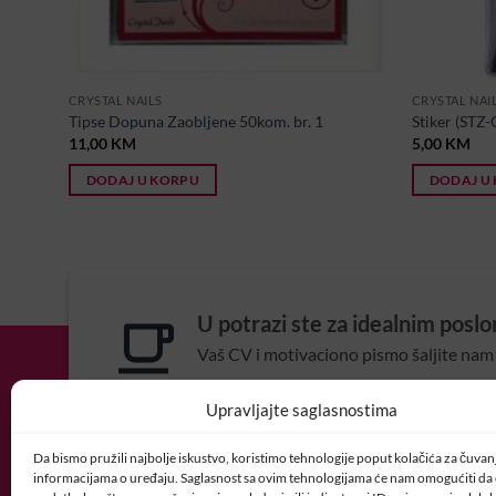
CRYSTAL NAILS
CRYSTAL NAI
Tipse Dopuna Zaobljene 50kom. br. 1
Stiker (STZ-
11,00
KM
5,00
KM
DODAJ U KORPU
DODAJ U
U potrazi ste za idealnim posl
Vaš CV i motivaciono pismo šaljite nam 
POSAO@CRYSTALNAI
Upravljajte saglasnostima
Da bismo pružili najbolje iskustvo, koristimo tehnologije poput kolačića za čuvanje
informacijama o uređaju. Saglasnost sa ovim tehnologijama će nam omogućiti d