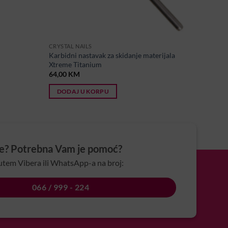
CRYSTAL NAILS
Karbidni nastavak za skidanje materijala
Xtreme Titanium
64,00
KM
DODAJ U KORPU
je? Potrebna Vam je pomoć?
utem Vibera ili WhatsApp-a na broj:
066 / 999 - 224