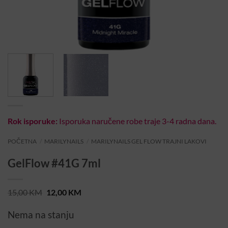
Rok isporuke:
Isporuka naručene robe traje 3-4 radna dana.
POČETNA
/
MARILYNAILS
/
MARILYNAILS GEL FLOW TRAJNI LAKOVI
GelFlow #41G 7ml
Original
Current
15,00
KM
12,00
KM
price
price
was:
is:
Nema na stanju
15,00 KM.
12,00 KM.