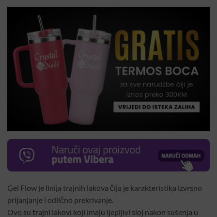
Gel Flow je linija trajnih lakova čija je karakteristika izvrsno
prijanjanje i odlično prekrivanje.
Ovo su trajni lakovi koji imaju ljepljivi sloj nakon sušenja u