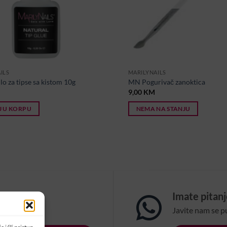
ILS
MARILYNAILS
o za tipse sa kistom 10g
MN Pogurivač zanoktica
9,00
KM
 U KORPU
NEMA NA STANJU
om?
Imate pitan
na email:
Javite nam se p