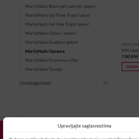
MarilyNails Bazni gel i završni sjajevi
MarilyNails Gel Flow Trajni lakovi
MarilyNails Gel One Trajni lakovi
MarilyNails Gliteri i stikeri
MarilyNails Gradivni gelovi
MARILYNA
MN Ljepil
MarilyNails Oprema
7,00
KM
MarilyNails Priprema i Ulje
DODAJ
MarilyNails Turpije
Uncategorized
(3)
U potrazi ste za idealnim posl
Upravljajte saglasnostima
Vaš CV i motivaciono pismo šaljite nam 