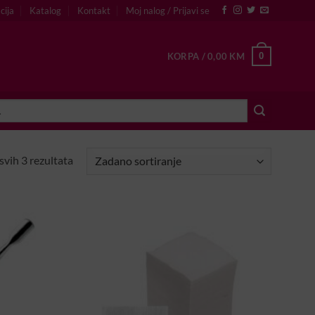
cija
Katalog
Kontakt
Moj nalog / Prijavi se
0
KORPA /
0,00
KM
svih 3 rezultata
U