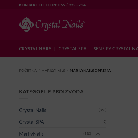
Skip
KONTAKT TELEFON: 066 / 999 - 224
to
content
CRYSTAL NAILS
CRYSTAL SPA
SENS BY CRYSTAL NA
POČETNA
/
MARILYNAILS
/
MARILYNAILS OPREMA
KATEGORIJE PROIZVODA
Crystal Nails
(868)
Crystal SPA
(9)
MarilyNails
(150)