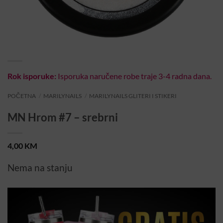
Rok isporuke:
Isporuka naručene robe traje 3-4 radna dana.
POČETNA
/
MARILYNAILS
/
MARILYNAILS GLITERI I STIKERI
MN Hrom #7 – srebrni
4,00
KM
Nema na stanju