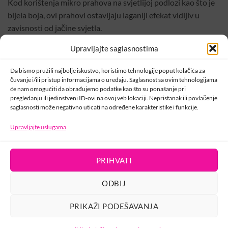
Kod korištenja mikro prahova na svjetlijoj podlozi kao što je
bijela boja, ovi prahovi ostavljaju laganiji efekat vidljiv u
zavisnosti od jačine svjetla.
Način primjene:
Upravljajte saglasnostima
Pažljivo i lagano nanesete i utrljate prah na neljepljivu
podlogu. Nakon nanošenja obavezno zatvorite sa završnim
Da bismo pružili najbolje iskustvo, koristimo tehnologije poput kolačića za
sjajem.
čuvanje i/ili pristup informacijama o uređaju. Saglasnost sa ovim tehnologijama
će nam omogućiti da obrađujemo podatke kao što su ponašanje pri
pregledanju ili jedinstveni ID-ovi na ovoj veb lokaciji. Nepristanak ili povlačenje
Šifra:
000457
saglasnosti može negativno uticati na određene karakteristike i funkcije.
Kategorije:
MarilyNails
,
MarilyNails Gliteri i stikeri
Upravljajte uslugama
PRIHVATI
KONTAKT
ODBIJ
PRIKAŽI PODEŠAVANJA
USLOVI KORIŠTENJA
POLITIKA PRIVATNOSTI
PRAVILA O KOLAČIĆIMA