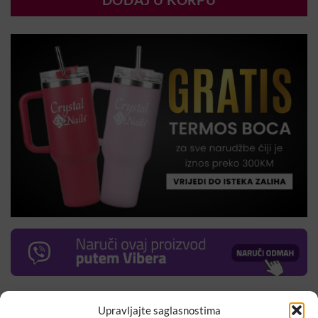
DODAJ U KORPU
Profesionalna SPA turpija sa ergonomski oblikovanom
Upravljajte saglasnostima
ručkom različite granulaže sa obje strane. Dizajn pomaže u