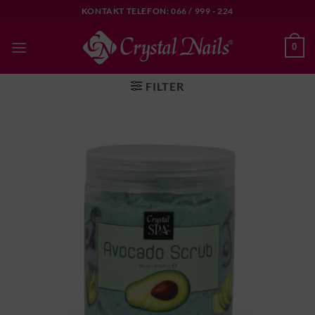
Skip
KONTAKT TELEFON: 066 / 999 - 224
to
content
0
FILTER