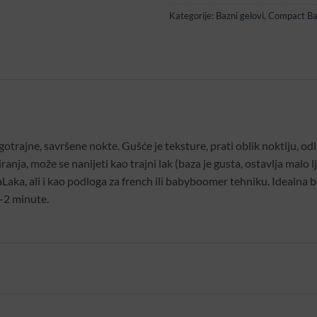
Kategorije:
Bazni gelovi
,
Compact Baz
dugotrajne, savršene nokte. Gušće je teksture, prati oblik noktiju, od
ranja, može se nanijeti kao trajni lak (baza je gusta, ostavlja malo 
taLaka, ali i kao podloga za french ili babyboomer tehniku. Idealna
-2 minute.