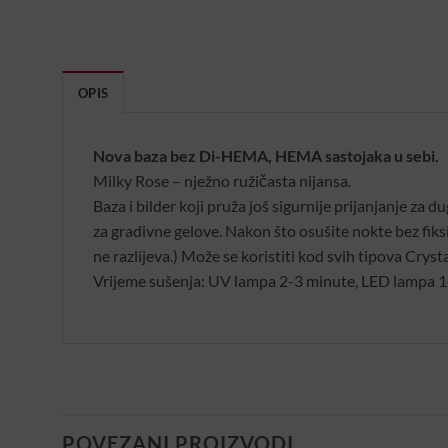
OPIS
Nova baza bez Di-HEMA, HEMA sastojaka u sebi.
Milky Rose – nježno ružičasta nijansa.
Baza i bilder koji pruža još sigurnije prijanjanje za 
za gradivne gelove. Nakon što osušite nokte bez fiksi
ne razlijeva.) Može se koristiti kod svih tipova Crys
Vrijeme sušenja: UV lampa 2-3 minute, LED lampa 1
POVEZANI PROIZVODI