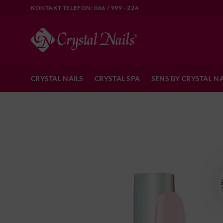
Skip
KONTAKT TELEFON: 066 / 999 - 224
to
content
CRYSTAL NAILS
CRYSTAL SPA
SENS BY CRYSTAL NA