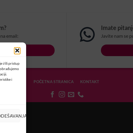
om?
Imate pitan
na email:
Javite nam se p
LSBIH.COM
 i/ili pristup
a obrađujemo
ciji.
ristike i
POČETNA STRANICA
KONTAKT
OLAČIĆIMA
ODEŠAVANJA