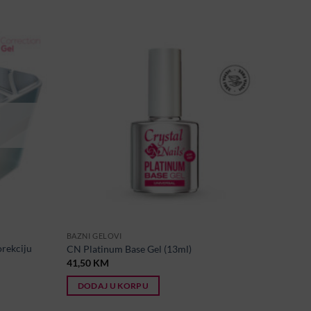
BAZNI GELOVI
orekciju
CN Platinum Base Gel (13ml)
41,50
KM
DODAJ U KORPU