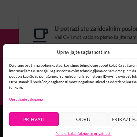
U potrazi ste za idealnim posl
Vaš CV i motivaciono pismo šaljite nam 
POSAO@CRYSTALNAI
Upravljajte saglasnostima
Da bismo pružili najbolje iskustvo, koristimo tehnologije poput kolačića za čuvanje
informacijama o uređaju. Saglasnost sa ovim tehnologijama će nam omogućiti d
podatke kao što su ponašanje pri pregledanju ili jedinstveni ID-ovi na ovoj veb loka
Nepristanak ili povlačenje saglasnosti može negativno uticati na određene karakte
funkcije.
Upravljajte uslugama
USLOVI KORIŠTENJA
POLITIKA PRIVATNOSTI
PRAVILA O K
PRIHVATI
ODBIJ
PRIKAŽI P
Copyright 2026 ©
developed by wizionar.com
Politika kolačića
Izjava o privatnosti