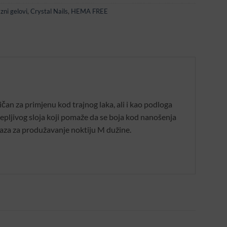
ni gelovi
,
Crystal Nails
,
HEMA FREE
ličan za primjenu kod trajnog laka, ali i kao podloga
ljepljivog sloja koji pomaže da se boja kod nanošenja
 baza za produžavanje noktiju M dužine.