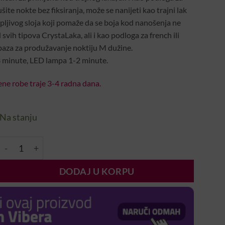
ite nokte bez fiksiranja, može se nanijeti kao trajni lak
jepljivog sloja koji pomaže da se boja kod nanošenja ne
d svih tipova CrystaLaka, ali i kao podloga za french ili
aza za produžavanje noktiju M dužine.
 minute, LED lampa 1-2 minute.
ne robe traje 3-4 radna dana.
Na stanju
CN Compact Base Milky Rose Gel Pro 13ml količina
DODAJ U KORPU