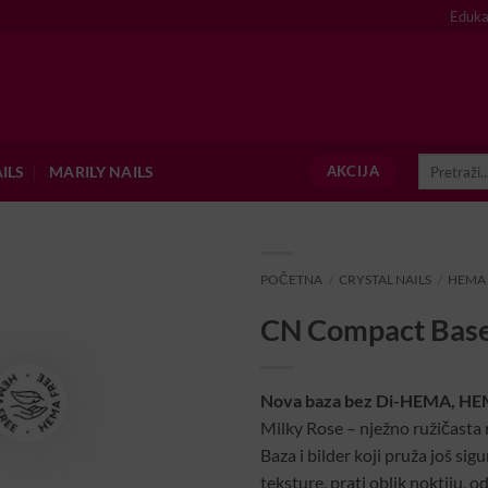
Eduka
Pretraži:
ILS
MARILY NAILS
AKCIJA
POČETNA
/
CRYSTAL NAILS
/
HEMA
CN Compact Base
Nova baza bez Di-HEMA, HEMA
Milky Rose – nježno ružičasta 
Baza i bilder koji pruža još sig
teksture, prati oblik noktiju, o