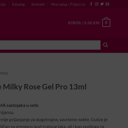
cija
Katalog
Kontakt
Moj nalog / Prijavi se
0
KORPA /
0,00
KM
 FREE
 Milky Rose Gel Pro 13ml
 sastojaka u sebi.
nijansa.
urnije prijanjanje za dugotrajne, savršene nokte. Gušće je
dličan za primjenu kod trajnog laka, ali i kao podloga za