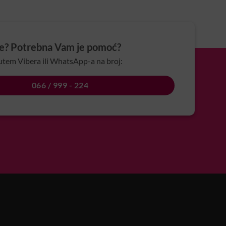
je? Potrebna Vam je pomoć?
utem Vibera ili WhatsApp-a na broj:
066 / 999 - 224