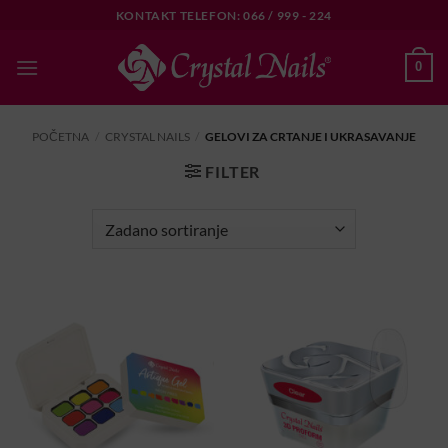
Skip
KONTAKT TELEFON: 066 / 999 - 224
to
content
0
POČETNA
/
CRYSTAL NAILS
/
GELOVI ZA CRTANJE I UKRASAVANJE
FILTER