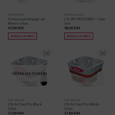
ART GELOVI
CRYSTAL NAILS
Artique painting gel set
CN 3D PROFORM – clear
#Neon Vibes
5ml
47,00
KM
38,00
KM
DODAJ U KORPU
DODAJ U KORPU
NEMA NA STANJU
ART GELOVI
ART GELOVI
CN Art Gel Pro Black
CN Art Gel Pro White
(5ml)
(5ml)
17,00
KM
17,00
KM