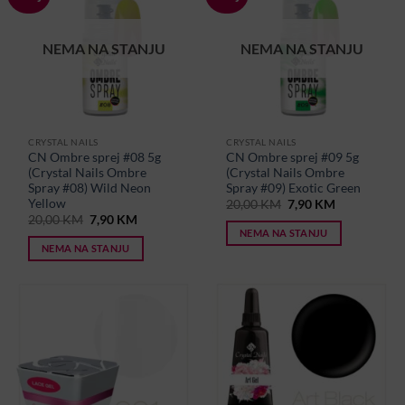
NEMA NA STANJU
NEMA NA STANJU
CRYSTAL NAILS
CRYSTAL NAILS
CN Ombre sprej #08 5g
CN Ombre sprej #09 5g
(Crystal Nails Ombre
(Crystal Nails Ombre
Spray #08) Wild Neon
Spray #09) Exotic Green
Yellow
Original
Current
20,00
KM
7,90
KM
price
price
Original
Current
20,00
KM
7,90
KM
was:
is:
price
price
NEMA NA STANJU
20,00 KM.
7,90 KM.
was:
is:
NEMA NA STANJU
20,00 KM.
7,90 KM.