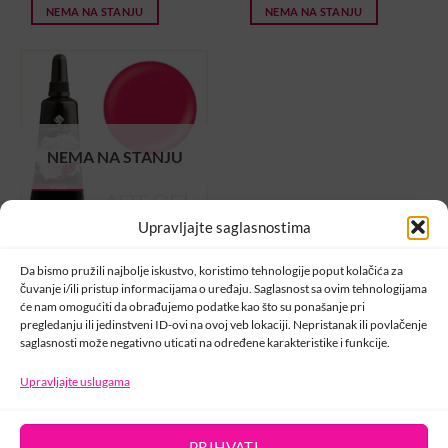
was:
is:
NEMA NA STANJU
NEMA NA STANJU
16,00 KM.
11,10 KM.
NEMA NA STANJU
Upravljajte saglasnostima
ART GELOVI
Da bismo pružili najbolje iskustvo, koristimo tehnologije poput kolačića za
Art Gel Fuchsia 5ml
čuvanje i/ili pristup informacijama o uređaju. Saglasnost sa ovim tehnologijama
17,00
KM
će nam omogućiti da obrađujemo podatke kao što su ponašanje pri
pregledanju ili jedinstveni ID-ovi na ovoj veb lokaciji. Nepristanak ili povlačenje
NEMA NA STANJU
saglasnosti može negativno uticati na određene karakteristike i funkcije.
1
2
Upravljajte uslugama
PRIHVATI