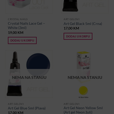
CRYSTAL NAILS
ART GELOVI
Crystal Nails Lace Gel –
Art Gel Black 5ml (Crna)
White (3ml)
17,00
KM
19,00
KM
DODAJ U KORPU
DODAJ U KORPU
NEMA NA STANJU
NEMA NA STANJU
ART GELOVI
ART GELOVI
Art Gel Neon Yellow 5ml
Art Gel Blue 5ml (Plava)
(Art gel Neon žuti)
17,00
KM