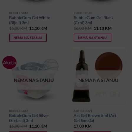
BUBBLEGUM
BUBBLEGUM
BubbleGum Gel White
BubbleGum Gel Black
(Bijeli) 3ml
(Crni) 3ml
Original
Current
Original
Current
16,00
KM
11,10
KM
16,00
KM
11,10
KM
price
price
price
price
was:
is:
was:
is:
NEMA NA STANJU
NEMA NA STANJU
16,00 KM.
11,10 KM.
16,00 KM.
11,10 KM.
Akcija
NEMA NA STANJU
NEMA NA STANJU
BUBBLEGUM
ART GELOVI
BubbleGum Gel Silver
Art Gel Brown 5ml (Art
(Srebrni) 3ml
Gel Smeđa)
Original
Current
16,00
KM
11,10
KM
17,00
KM
price
price