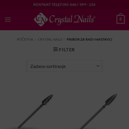
Skip
KONTAKT TELEFON: 066 / 999 - 224
to
content
0
POČETNA
/
CRYSTAL NAILS
/
PRIBOR ZA RAD I NASTAVCI
FILTER