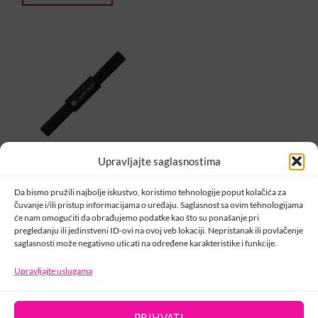
Upravljajte saglasnostima
CRYSTAL NAILS
Magnet za Tiger Eye
Da bismo pružili najbolje iskustvo, koristimo tehnologije poput kolačića za
Infinity
čuvanje i/ili pristup informacijama o uređaju. Saglasnost sa ovim tehnologijama
11,00
KM
će nam omogućiti da obrađujemo podatke kao što su ponašanje pri
pregledanju ili jedinstveni ID-ovi na ovoj veb lokaciji. Nepristanak ili povlačenje
DODAJ U KORPU
saglasnosti može negativno uticati na određene karakteristike i funkcije.
1
2
Upravljajte uslugama
PRIHVATI