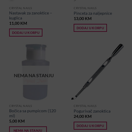
CRYSTAL NAILS
CRYSTAL NAILS
Nastavak za zanoktice –
Pinceta za naljepnice
kuglica
13,00
KM
11,00
KM
DODAJ U KORPU
DODAJ U KORPU
NEMA NA STANJU
CRYSTAL NAILS
CRYSTAL NAILS
Bočica sa pumpicom (120
Pogurivač zanoktica
ml)
24,00
KM
5,00
KM
DODAJ U KORPU
NEMA NA STANJU