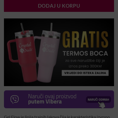
DODAJ U KORPU
Gel Flow je linija trajnih lakova čija je karakteristika izvrsno