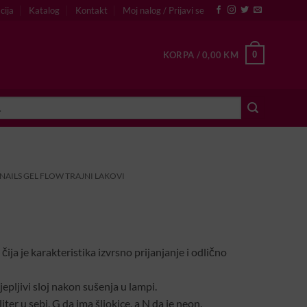
cija
Katalog
Kontakt
Moj nalog / Prijavi se
0
KORPA /
0,00
KM
NAILS GEL FLOW TRAJNI LAKOVI
 čija je karakteristika izvrsno prijanjanje i odlično
ljepljivi sloj nakon sušenja u lampi.
ter u sebi, G da ima šljokice, a N da je neon.