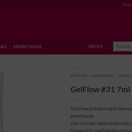
Eduka
Pretraži:
ILS
MARILY NAILS
AKCIJA
POČETNA
/
MARILYNAILS
/
MARILY
GelFlow #31 7ml
Gel Flow je linija trajnih lakova
prekrivanje.
Ovo su trajni lakovi koji imaju 
Oznaka FG znači da ima sitni gli