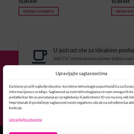
15,00
KM
15,00
KM
DODAJ U KORPU
NEMA NA
U potrazi ste za idealnim posl
Vaš CV i motivaciono pismo šaljite nam 
POSAO@CRYSTALNAI
Upravljajte saglasnostima
Da bismo pružili najbolje iskustvo, koristimo tehnologije poput kolačića za čuvanje
informacijama o uređaju. Saglasnost sa ovim tehnologijama će nam omogućiti d
podatke kao što su ponašanje pri pregledanju ili jedinstveni ID-ovi na ovoj veb loka
Nepristanak ili povlačenje saglasnosti može negativno uticati na određene karakte
funkcije.
Upravljajte uslugama
USLOVI KORIŠTENJA
POLITIKA PRIVATNOSTI
PRAVILA O K