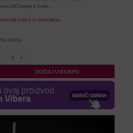
3min, LED lampa 1-2 min.
ne robe traje 3-4 radna dana.
Na stanju
GelFlow #31 7ml količina
DODAJ U KORPU