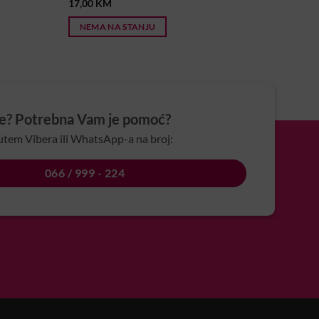
17,00
KM
NEMA NA STANJU
je? Potrebna Vam je pomoć?
utem Vibera ili WhatsApp-a na broj:
066 / 999 - 224