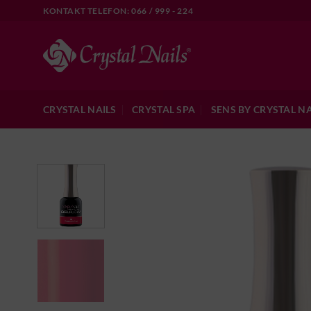
Skip
KONTAKT TELEFON: 066 / 999 - 224
to
content
CRYSTAL NAILS
CRYSTAL SPA
SENS BY CRYSTAL NA