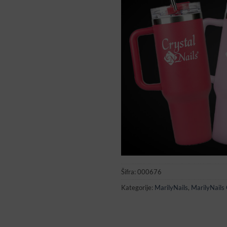
Šifra:
000676
Kategorije:
MarilyNails
,
MarilyNails 