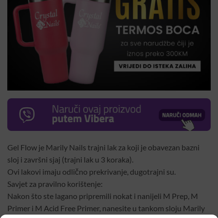
Gel Flow je Marily Nails trajni lak za koji je obavezan bazni
sloj i završni sjaj (trajni lak u 3 koraka).
Ovi lakovi imaju odlično prekrivanje, dugotrajni su.
Savjet za pravilno korištenje:
Nakon što ste lagano pripremili nokat i nanijeli M Prep, M
Primer i M Acid Free Primer, nanesite u tankom sloju Marily