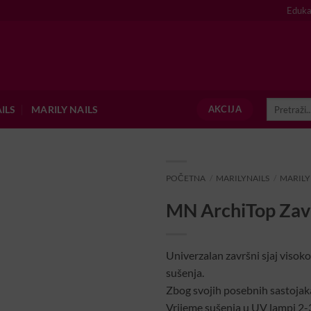
Eduka
Pretraži:
ILS
MARILY NAILS
AKCIJA
POČETNA
/
MARILYNAILS
/
MARILYN
MN ArchiTop Zavr
Univerzalan završni sjaj visoko
sušenja.
Zbog svojih posebnih sastojaka 
Vrijeme sušenja u UV lampi 2-3