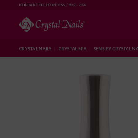
Skip
KONTAKT TELEFON: 066 / 999 - 224
to
content
CRYSTAL NAILS
CRYSTAL SPA
SENS BY CRYSTAL NA