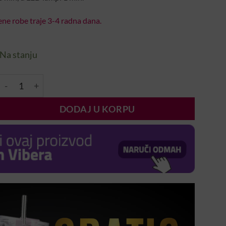
ne robe traje 3-4 radna dana.
Na stanju
MN ArchiTop Završni sjaj 10ml količina
DODAJ U KORPU