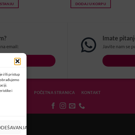
 STANJU
DODAJ U KORPU
om?
Imate pitan
na email:
Javite nam se p
LSBIH.COM
 i/ili pristup
a obrađujemo
ciji.
ristike i
POČETNA STRANICA
KONTAKT
OLAČIĆIMA
ODEŠAVANJA