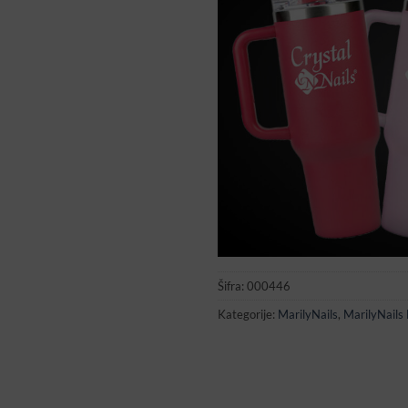
Šifra:
000446
Kategorije:
MarilyNails
,
MarilyNails B