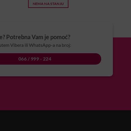
NEMA NA STANJU
je? Potrebna Vam je pomoć?
utem Vibera ili WhatsApp-a na broj:
066 / 999 - 224