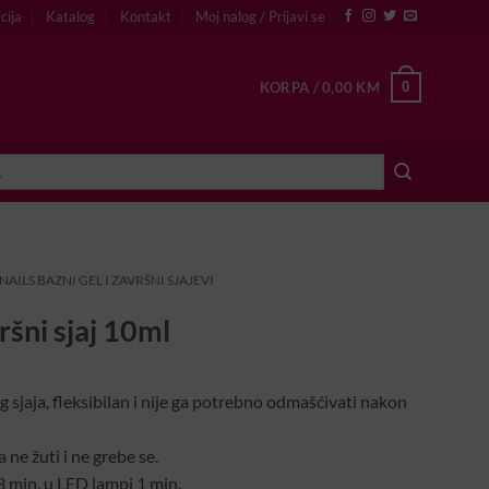
cija
Katalog
Kontakt
Moj nalog / Prijavi se
0
KORPA /
0,00
KM
AILS BAZNI GEL I ZAVRŠNI SJAJEVI
šni sjaj 10ml
g sjaja, fleksibilan i nije ga potrebno odmašćivati nakon
ne žuti i ne grebe se.
 min, u LED lampi 1 min.