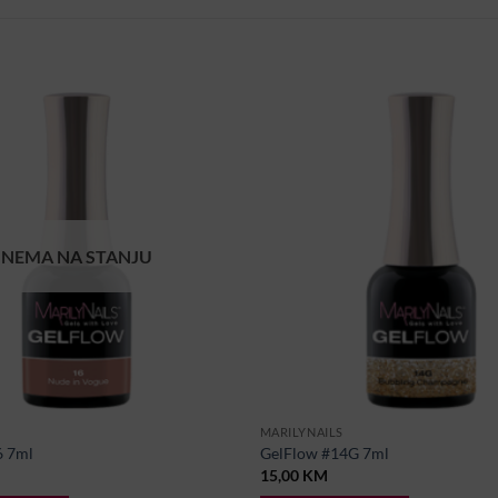
NEMA NA STANJU
MARILYNAILS
6 7ml
GelFlow #14G 7ml
15,00
KM