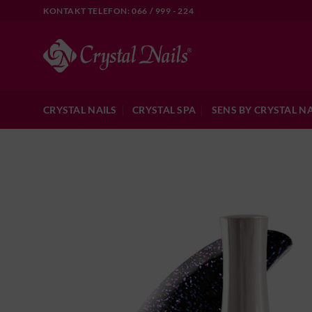
Skip
KONTAKT TELEFON: 066 / 999 - 224
to
content
CRYSTAL NAILS
CRYSTAL SPA
SENS BY CRYSTAL NA