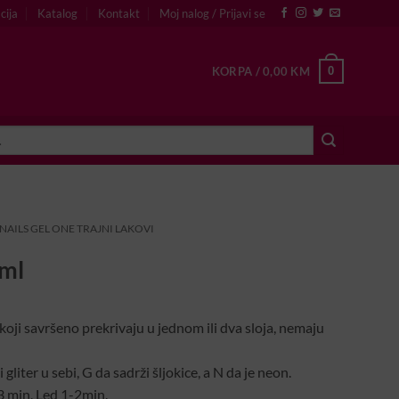
cija
Katalog
Kontakt
Moj nalog / Prijavi se
0
KORPA /
0,00
KM
NAILS GEL ONE TRAJNI LAKOVI
ml
 koji savršeno prekrivaju u jednom ili dva sloja, nemaju
gliter u sebi, G da sadrži šljokice, a N da je neon.
3 min, Led 1-2min.