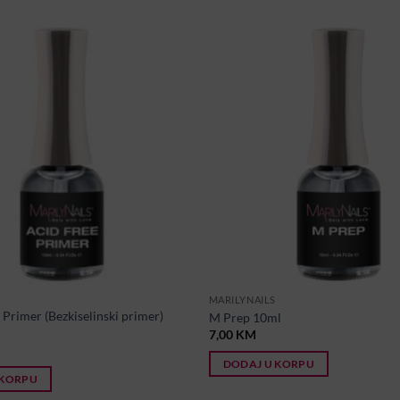
MARILYNAILS
Primer (Bezkiselinski primer)
M Prep 10ml
7,00
KM
DODAJ U KORPU
 KORPU