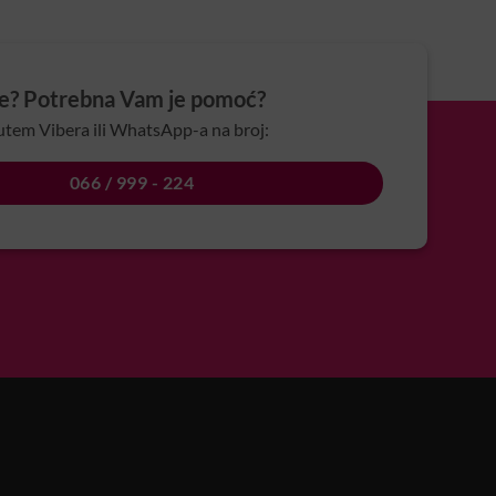
je? Potrebna Vam je pomoć?
utem Vibera ili WhatsApp-a na broj:
066 / 999 - 224