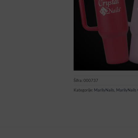
Šifra:
000737
Kategorije:
MarilyNails
,
MarilyNails 