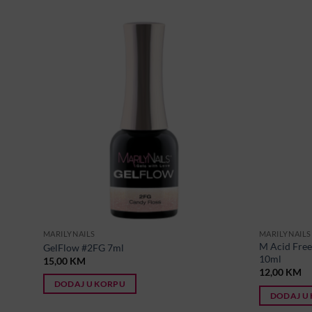
MARILYNAILS
MARILYNAILS
M Acid Free 
GelFlow #2FG 7ml
10ml
15,00
KM
12,00
KM
DODAJ U KORPU
DODAJ U