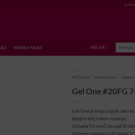
Eduka
Pretraži:
ILS
MARILY NAILS
AKCIJA
POČETNA
/
MARILYNAILS
/
MARILY
Gel One #20FG 7
Gel One je linija trajnih lakova
ljepljivi sloj nakon sušenja.
Oznaka FG znači da sadrži sitni 
Vrijeme sušenja u UV lampi 2-