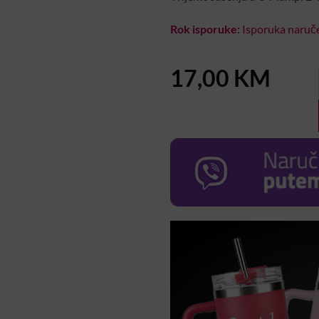
Rok isporuke:
Isporuka naruče
17,00
KM