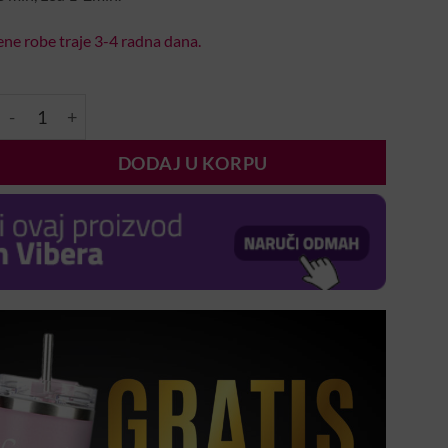
ne robe traje 3-4 radna dana.
Gel One #20FG 7ml količina
DODAJ U KORPU