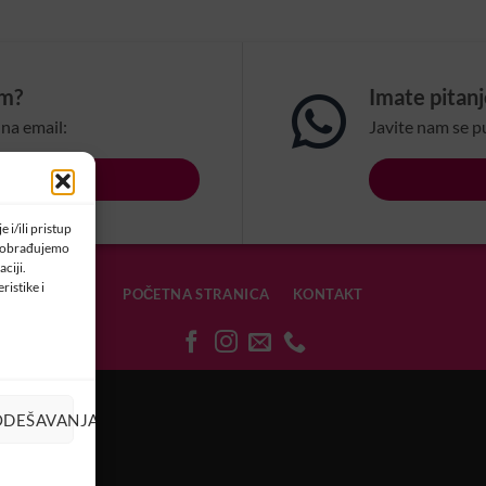
om?
Imate pitan
na email:
Javite nam se p
LSBIH.COM
 i/ili pristup
a obrađujemo
ciji.
ristike i
POČETNA STRANICA
KONTAKT
OLAČIĆIMA
ODEŠAVANJA