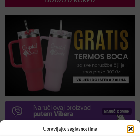
DODAJ U KORPU
Upravljajte saglasnostima
Prozirni bazni gel ekstra snažnog prijanjanja, koji se nanosi
ispod gradivnog gela kako biste postigli savršenu čvrstoću.