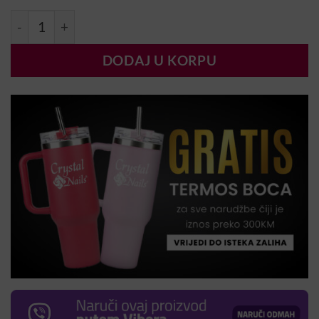
MN ArchiTech Cover Gradivni gel 40ml količina
DODAJ U KORPU