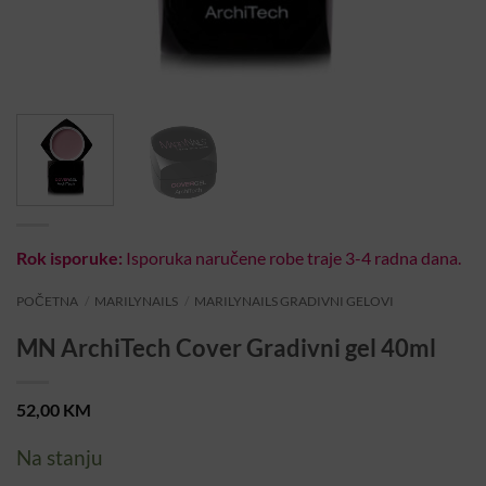
Rok isporuke:
Isporuka naručene robe traje 3-4 radna dana.
POČETNA
/
MARILYNAILS
/
MARILYNAILS GRADIVNI GELOVI
MN ArchiTech Cover Gradivni gel 40ml
52,00
KM
Na stanju