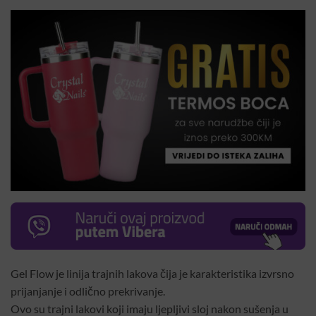
Gel Flow je linija trajnih lakova čija je karakteristika izvrsno
prijanjanje i odlično prekrivanje.
Ovo su trajni lakovi koji imaju ljepljivi sloj nakon sušenja u