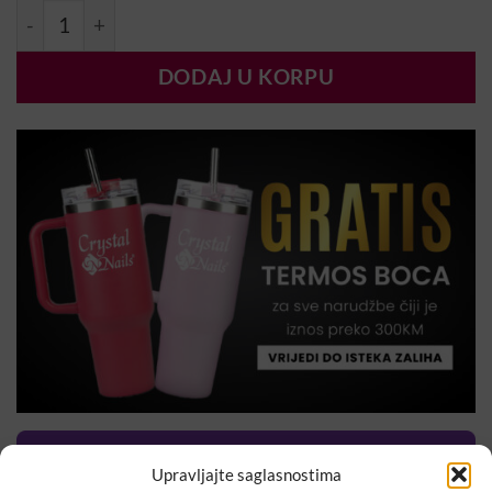
MN Glitter #5 - ljubičasti gliteri količina
DODAJ U KORPU
Upravljajte saglasnostima