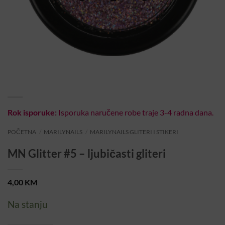
Rok isporuke:
Isporuka naručene robe traje 3-4 radna dana.
POČETNA
/
MARILYNAILS
/
MARILYNAILS GLITERI I STIKERI
MN Glitter #5 – ljubičasti gliteri
4,00
KM
Na stanju