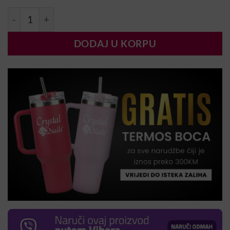
MN Rubber Base - Reflective Iris 11R 7ml količina
DODAJ U KORPU