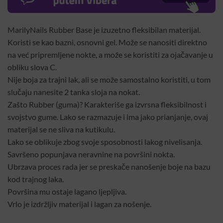
MarilyNails Rubber Base je izuzetno fleksibilan materijal.
Koristi se kao bazni, osnovni gel. Može se nanositi direktno
na već pripremljene nokte, a može se koristiti za ojačavanje u
obliku slova C.
Nije boja za trajni lak, ali se može samostalno koristiti, u tom
slučaju nanesite 2 tanka sloja na nokat.
Zašto Rubber (guma)? Karakteriše ga izvrsna fleksibilnost i
svojstvo gume. Lako se razmazuje i ima jako prianjanje, ovaj
materijal se ne sliva na kutikulu.
Lako se oblikuje zbog svoje sposobnosti lakog nivelisanja.
Savršeno popunjava neravnine na površini nokta.
Ubrzava proces rada jer se preskače nanošenje boje na bazu
kod trajnog laka.
Površina mu ostaje lagano ljepljiva.
Vrlo je izdržljiv materijal i lagan za nošenje.