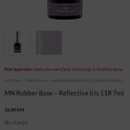
Rok isporuke:
Isporuka naručene robe traje 3-4 radna dana.
POČETNA
/
MARILYNAILS
/
MARILYNAILS BAZNI GEL I ZAVRŠNI SJAJEVI
MN Rubber Base – Reflective Iris 11R 7ml
18,00
KM
Na stanju