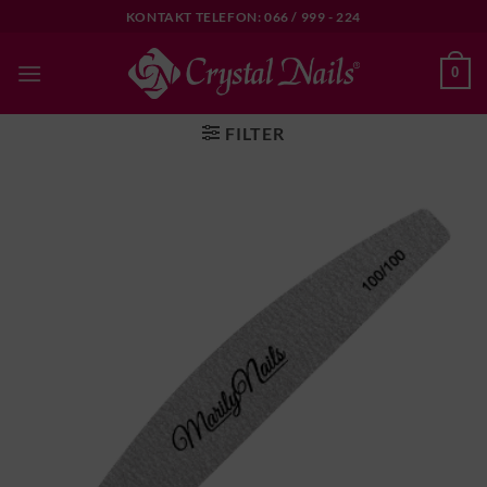
Skip
KONTAKT TELEFON: 066 / 999 - 224
to
content
0
FILTER