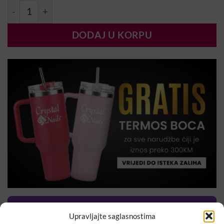
MN Turpija 100/100 količina
DODAJ U KORPU
Upravljajte saglasnostima