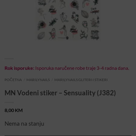
Rok isporuke:
Isporuka naručene robe traje 3-4 radna dana.
POČETNA
/
MARILYNAILS
/
MARILYNAILS GLITERI I STIKERI
MN Vodeni stiker – Sensuality (J382)
8,00
KM
Nema na stanju