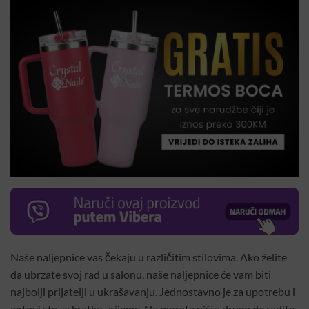
Naše naljepnice vas čekaju u različitim stilovima. Ako želite
da ubrzate svoj rad u salonu, naše naljepnice će vam biti
najbolji prijatelji u ukrašavanju. Jednostavno je za upotrebu i
gotovi ste za kratko vrijeme. Ne morate ništa drugo da radite,