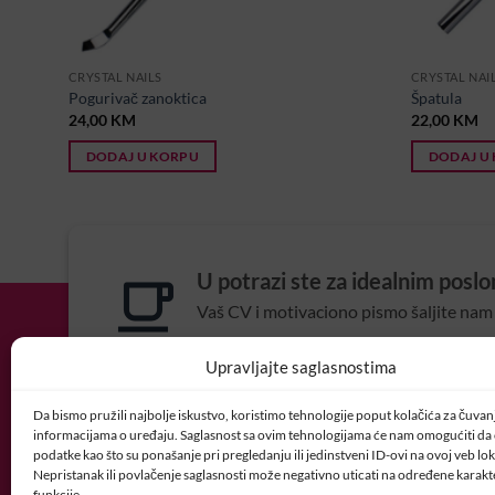
CRYSTAL NAILS
CRYSTAL NAI
Pogurivač zanoktica
Špatula
24,00
KM
22,00
KM
DODAJ U KORPU
DODAJ U
U potrazi ste za idealnim posl
Vaš CV i motivaciono pismo šaljite nam 
POSAO@CRYSTALNAI
Upravljajte saglasnostima
Da bismo pružili najbolje iskustvo, koristimo tehnologije poput kolačića za čuvanje
informacijama o uređaju. Saglasnost sa ovim tehnologijama će nam omogućiti d
podatke kao što su ponašanje pri pregledanju ili jedinstveni ID-ovi na ovoj veb loka
Nepristanak ili povlačenje saglasnosti može negativno uticati na određene karakte
funkcije.