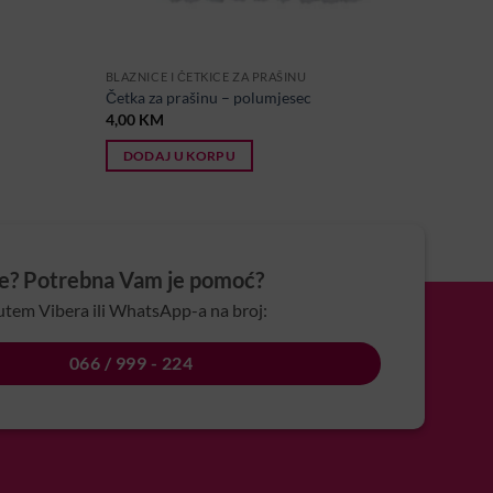
BLAZNICE I ČETKICE ZA PRAŠINU
Četka za prašinu – polumjesec
4,00
KM
DODAJ U KORPU
je? Potrebna Vam je pomoć?
utem Vibera ili WhatsApp-a na broj:
066 / 999 - 224