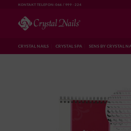
Skip
KONTAKT TELEFON: 066 / 999 - 224
to
content
CRYSTAL NAILS
CRYSTAL SPA
SENS BY CRYSTAL NA