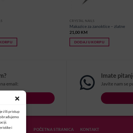
LS
CRYSTAL NAILS
Makazice za zanoktice – zlatne
21,00
KM
 KORPU
DODAJ U KORPU
om?
Imate pitan
na email:
Javite nam se p
LSBIH.COM
 i/ili pristup
a obrađujemo
ciji.
ristike i
POČETNA STRANICA
KONTAKT