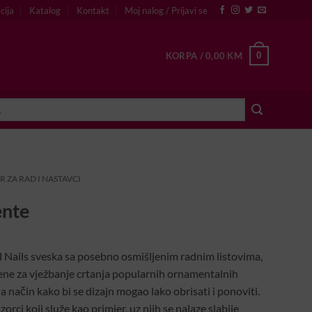
cija
Katalog
Kontakt
Moj nalog / Prijavi se
0
KORPA /
0,00
KM
R ZA RAD I NASTAVCI
ente
l Nails sveska sa posebno osmišljenim radnim listovima,
jene za vježbanje crtanja popularnih ornamentalnih
a način kako bi se dizajn mogao lako obrisati i ponoviti.
orci koji služe kao primjer, uz njih se nalaze slabije