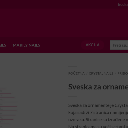
Eduka
Pretraži:
ILS
MARILY NAILS
AKCIJA
POČETNA
/
CRYSTAL NAILS
/
PRIBO
Sveska za ornam
Sveska za ornamente je Crysta
koja sadrži 7 stranica namijen
uzoraka. Stranice su izrađene n
Na stranicama su već iscrtani uz