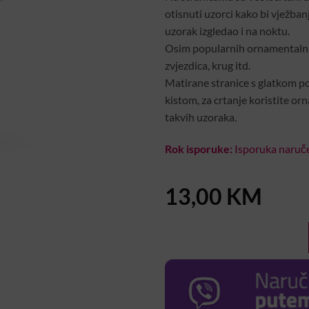
otisnuti uzorci kako bi vježbanj
uzorak izgledao i na noktu.
Osim popularnih ornamentalnih
zvjezdica, krug itd.
Matirane stranice s glatkom po
kistom, za crtanje koristite or
takvih uzoraka.
Rok isporuke:
Isporuka naruče
13,00
KM