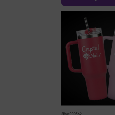
Šifra:
000562