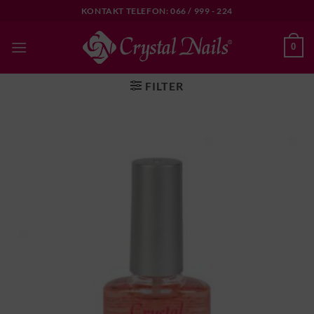
Skip
KONTAKT TELEFON: 066 / 999 - 224
to
content
0
FILTER