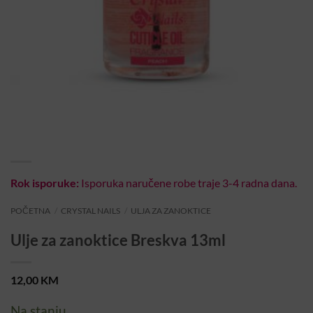
Rok isporuke:
Isporuka naručene robe traje 3-4 radna dana.
POČETNA
/
CRYSTAL NAILS
/
ULJA ZA ZANOKTICE
Ulje za zanoktice Breskva 13ml
12,00
KM
Na stanju