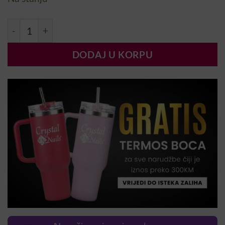
Ulje za zanoktice Breskva 13ml količina
DODAJ U KORPU