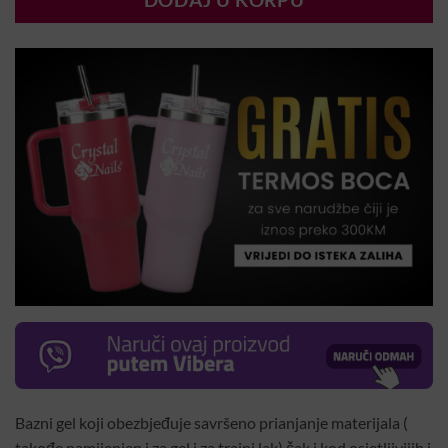
DODAJ U KORPU
Bazni gel koji obezbjeđuje savršeno prianjanje materijala (
takođe namijenjen i za gel i za trajni lak) čak i kod osjetljivijih i