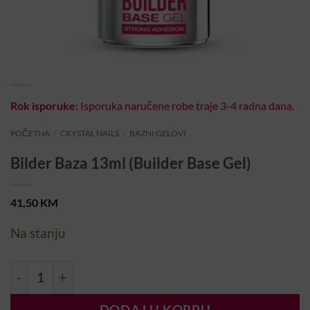
Rok isporuke:
Isporuka naručene robe traje 3-4 radna dana.
POČETNA
/
CRYSTAL NAILS
/
BAZNI GELOVI
Bilder Baza 13ml (Builder Base Gel)
41,50
KM
Na stanju
Bilder Baza 13ml (Builder Base Gel) količina