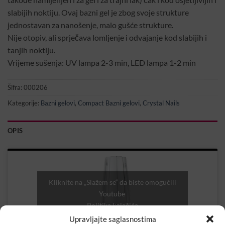
slabijih noktiju. Ovaj bazni gel je zbog svoje strukture
jednostavan za nanošenje, malo gušće strukture.
Nije otopiv, ali sprječava lomljenje i odvajanje kod slabijih i
tanjih noktiju.
Vrijeme sušenja: UV lampa 2-3 min, LED lampa 1-2 min
Šifra:
000206
Kategorije:
Bazni gelovi
,
Compact Bazni gelovi
,
Crystal Nails
OPIS
Kliknite na „Slažem se“ da biste omogućili
Youtube
Politika kolačića
Upravljajte saglasnostima
SLAŽEM SE