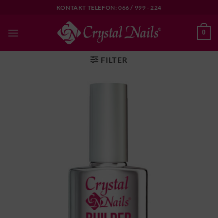
Skip
KONTAKT TELEFON: 066 / 999 - 224
to
content
0
FILTER