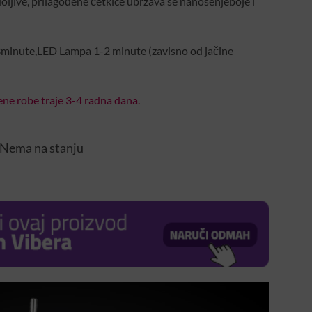
oljive, prilagođene četkice ubrzava se nanošenjeboje i
3minute,LED Lampa 1-2 minute (zavisno od jačine
ne robe traje 3-4 radna dana.
Nema na stanju
ent
e
0 KM.