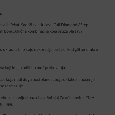
i.
caviji efekat. Sadrži svjetlucavu Full Diamond 3Step
um boje.Odlična kombinacija koja pruža blistav i
ao ukras za bilo koju dekoraciju pa čak i kod glitter ombre
va koji imaju odličnu moć prekrivanja.
Lac koja nudi dugu postojanost boja uz lako nanošenje
 se razmazuje.
rebno je nanijeti bazu i završni sjaj.Za učinkovit HEMA
 i sjaj.