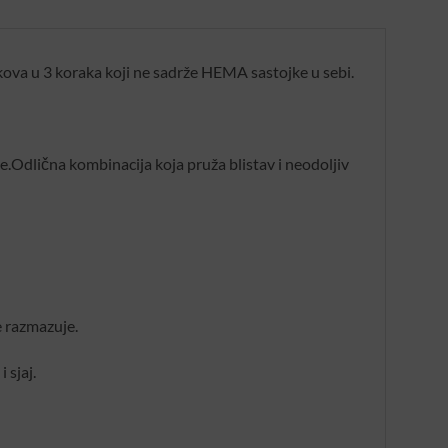
kova u 3 koraka koji ne sadrže HEMA sastojke u sebi.
e.Odlična kombinacija koja pruža blistav i neodoljiv
e razmazuje.
 sjaj.