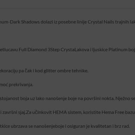
m-Dark Shadows dolazi iz posebne linije Crystal Nails trajnih la
svjetlucavu Full Diamond 3Step CrystaLakova i ljuskice Platinum boj
ekoraciju pa čak i kod glitter ombre tehnike.
 moć prekrivanja.
stojanost boja uz lako nanošenje boje na površini nokta. Nježno s
i završni sjaj.Za učinkovit HEMA sistem, koristite Hema Free bazu i
kice ubrzava se nanošenjeboje i osiguran je kvalitetan i brz rad.