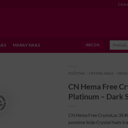
Eduka
Pretraži:
ILS
MARILY NAILS
AKCIJA
POČETNA
/
CRYSTAL NAILS
/
HEMA
CN Hema Free Cry
Platinum – Dark
CN Hema Free CrystaLac 3S #0
posebne linije Crystal Nails t