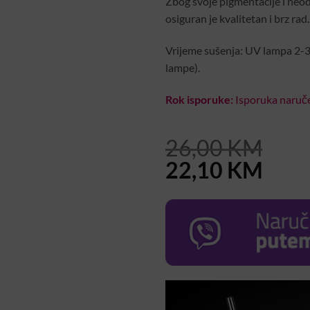
Zbog svoje pigmentacije i neod
osiguran je kvalitetan i brz rad.
Vrijeme sušenja: UV lampa 2-
lampe).
Rok isporuke:
Isporuka naruče
26,00
KM
Original
Curr
22,10
KM
price
pric
was:
is:
26,00 KM.
22,1