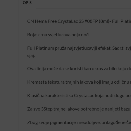
OPIS
CN Hema Free CrystaLac 3S #08FP (8ml)- Full Platinu
Boja: crna svjetlucava boja noći.
Full Platinum pruža najsvjetlucaviji efekat. Sadrži 
sjaj.
Ova linija može da se koristi kao ukras za bilo koju d
Kremasta tekstura trajnih lakova koji imaju odličnu
Klasična karakteristika CrystaLac koja nudi dugu po
Za sve 3Step trajne lakove potrebno je nanijeti bazu 
Zbog svoje pigmentacije i neodoljive, prilagođene čet