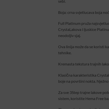
sebi.
Boja: crna svjetlucava boja noć
Full Platinum pruža najsvjetlu
CrystaLakova i ljuskice Platin
neodoljiv sjaj.
Ova linija može da se koristi k
tehnike.
Kremasta tekstura trajnih lako
Klasična karakteristika Crysta
boje na površini nokta. Nježno
Za sve 3Step trajne lakove pot
sistem, koristite Hema Free bazu