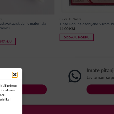
LS
CRYSTAL NAILS
stavak za skidanje materijala
Tipse Dopuna Zaobljene 50kom. br
eramic)
11,00
KM
DODAJ U KORPU
 STANJU
om?
Imate pitan
na email:
Javite nam se p
 i/ili pristup
LSBIH.COM
a obrađujemo
ciji.
ristike i