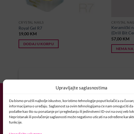
CRYSTAL NAILS
CRYSTAL NAI
r White
Keramički na
Royal Gel R7
(Drill Bit C
19,00
KM
57,00
KM
DODAJ U KORPU
NEMA NA
U potrazi ste za idealnim posl
Upravljajte saglasnostima
Vaš CV i motivaciono pismo šaljite nam 
Da bismo pružili najbolje iskustvo, koristimo tehnologije poput kolačića za čuvanje
POSAO@CRYSTALNAI
informacijama o uređaju. Saglasnost sa ovim tehnologijama će nam omogućiti d
podatke kao što su ponašanje pri pregledanju ili jedinstveni ID-ovi na ovoj veb loka
Nepristanak ili povlačenje saglasnosti može negativno uticati na određene karakte
funkcije.
Upravljajte uslugama