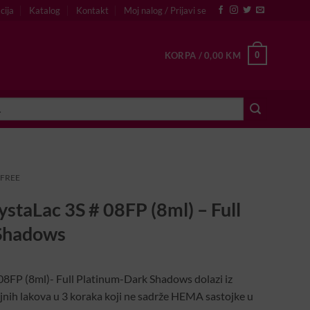
cija
Katalog
Kontakt
Moj nalog / Prijavi se
0
KORPA /
0,00
KM
 FREE
staLac 3S # 08FP (8ml) – Full
 Shadows
8FP (8ml)- Full Platinum-Dark Shadows dolazi iz
rajnih lakova u 3 koraka koji ne sadrže HEMA sastojke u