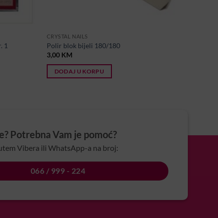
CRYSTAL NAILS
. 1
Polir blok bijeli 180/180
3,00
KM
DODAJ U KORPU
je? Potrebna Vam je pomoć?
utem Vibera ili WhatsApp-a na broj:
066 / 999 - 224