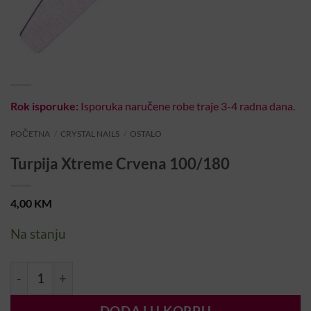
Rok isporuke:
Isporuka naručene robe traje 3-4 radna dana.
POČETNA
/
CRYSTAL NAILS
/
OSTALO
Turpija Xtreme Crvena 100/180
4,00
KM
Na stanju
Turpija Xtreme Crvena 100/180 količina