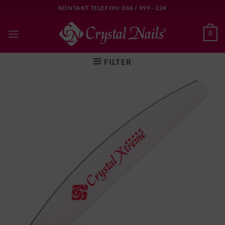
Skip
KONTAKT TELEFON: 066 / 999 - 224
to
content
0
FILTER