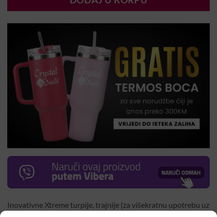
DODAJ U KORPU
Inovativne Xtreme turpije, trajnije (za višekratnu upotrebu uz
dezinfekciju), napravljena za jednostavnije i brže korištenje.