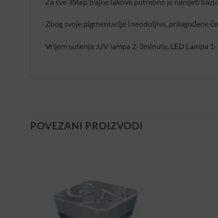
Za sve 3Step trajne lakove potrebno je nanijeti bazu 
Zbog svoje pigmentacije i neodoljive, prilagođene čet
Vrijem sušenja :UV lampa 2-3minute, LED Lampa 1-2
POVEZANI PROIZVODI