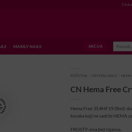
Eduka
Pretraži:
ILS
MARILY NAILS
AKCIJA
POČETNA
/
CRYSTAL NAILS
/
HEMA
CN Hema Free Cry
Hema Free 3S #HF19 (8ml)-dolaz
koraka koji ne sadrže HEMA sas
FROSTY-siva,bež nijansa.