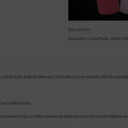
Šifra:
000941
Kategorije:
Crystal Nails
,
HEMA FR
ystal Nails trajnih lakova u 3 koraka koji ne sadrže HEMA sastojk
 moć prekrivanja.
stojanost boja uz lako nanošenje boje na površini nokta.Nježno se