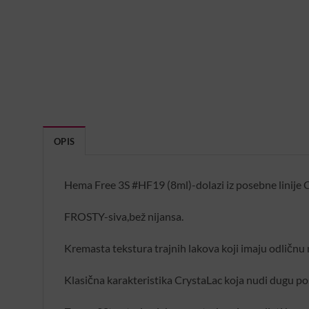
OPIS
Hema Free 3S #HF19 (8ml)-dolazi iz posebne linije Cr
FROSTY-siva,bež nijansa.
Kremasta tekstura trajnih lakova koji imaju odličnu
Klasična karakteristika CrystaLac koja nudi dugu po