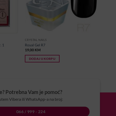
CRYSTAL NAILS
. 1
Royal Gel R7
19,00
KM
DODAJ U KORPU
je? Potrebna Vam je pomoć?
utem Vibera ili WhatsApp-a na broj:
066 / 999 - 224