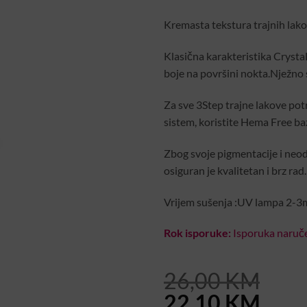
Kremasta tekstura trajnih lako
Klasična karakteristika Crysta
boje na površini nokta.Nježno 
Za sve 3Step trajne lakove pot
sistem, koristite Hema Free bazu
Zbog svoje pigmentacije i neod
osiguran je kvalitetan i brz rad.
Vrijem sušenja :UV lampa 2-3m
Rok isporuke:
Isporuka naruče
26,00
KM
Original
Curr
22,10
KM