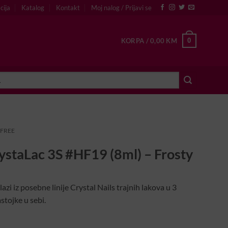
cija
Katalog
Kontakt
Moj nalog / Prijavi se
0
KORPA /
0,00
KM
 FREE
staLac 3S #HF19 (8ml) – Frosty
i iz posebne linije Crystal Nails trajnih lakova u 3
tojke u sebi.