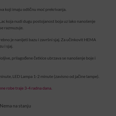
va koji imaju odličnu moć prekrivanja.
Lac koja nudi dugu postojanost boja uz lako nanošenje
se razmuzuje.
rebno je nanijeti bazu i završni sjaj. Za učinkovit HEMA
 i sjaj.
oljive, prilagođene četkice ubrzava se nanošenje boje i
inute, LED Lampa 1-2 minute (zavisno od jačine lampe).
ne robe traje 3-4 radna dana.
Nema na stanju
ent