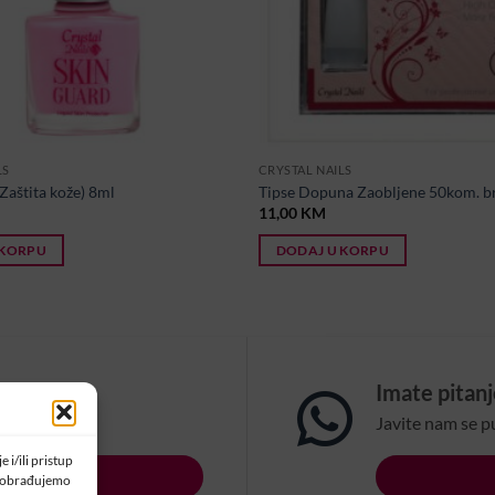
LS
CRYSTAL NAILS
Zaštita kože) 8ml
Tipse Dopuna Zaobljene 50kom. br
11,00
KM
 KORPU
DODAJ U KORPU
om?
Imate pitan
na email:
Javite nam se p
 i/ili pristup
LSBIH.COM
a obrađujemo