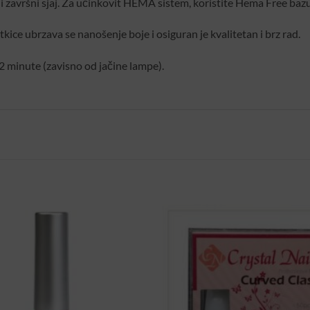
i završni sjaj. Za učinkovit HEMA sistem, koristite Hema Free bazu i
kice ubrzava se nanošenje boje i osiguran je kvalitetan i brz rad.
 minute (zavisno od jačine lampe).