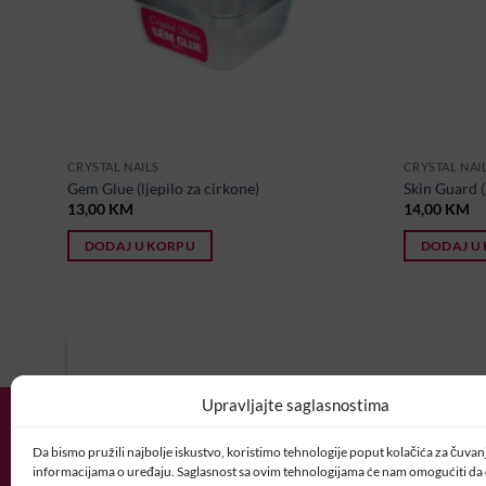
CRYSTAL NAILS
CRYSTAL NAI
Gem Glue (ljepilo za cirkone)
Skin Guard (
13,00
KM
14,00
KM
DODAJ U KORPU
DODAJ U
U potrazi ste za idealnim posl
Upravljajte saglasnostima
Vaš CV i motivaciono pismo šaljite nam 
Da bismo pružili najbolje iskustvo, koristimo tehnologije poput kolačića za čuvanje
POSAO@CRYSTALNAI
informacijama o uređaju. Saglasnost sa ovim tehnologijama će nam omogućiti d