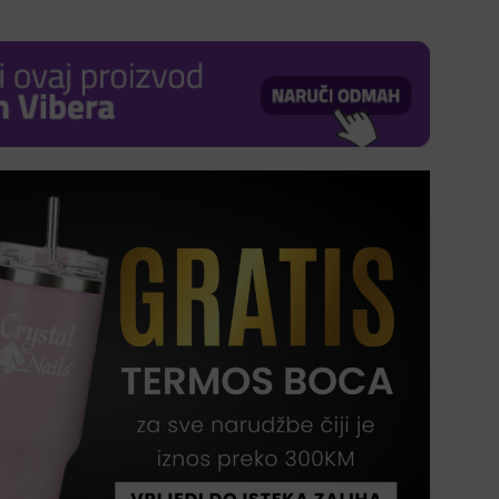
e
0 KM.