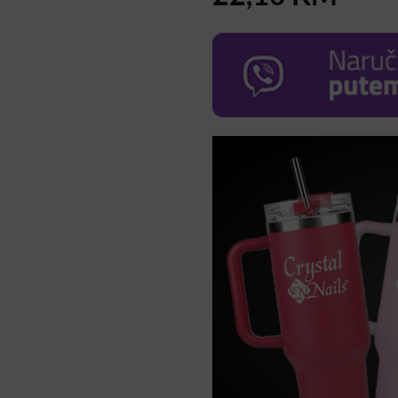
price
pric
was:
is:
26,00 KM.
22,1