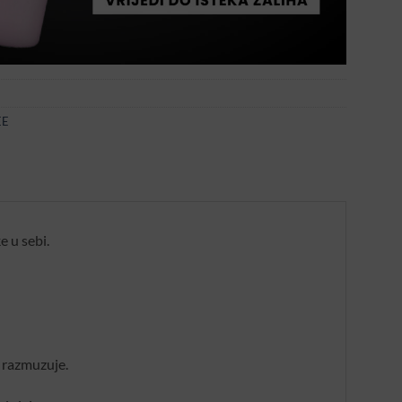
EE
e u sebi.
 razmuzuje.