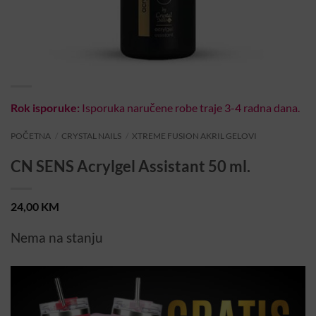
Rok isporuke:
Isporuka naručene robe traje 3-4 radna dana.
POČETNA
/
CRYSTAL NAILS
/
XTREME FUSION AKRIL GELOVI
CN SENS Acrylgel Assistant 50 ml.
24,00
KM
Nema na stanju