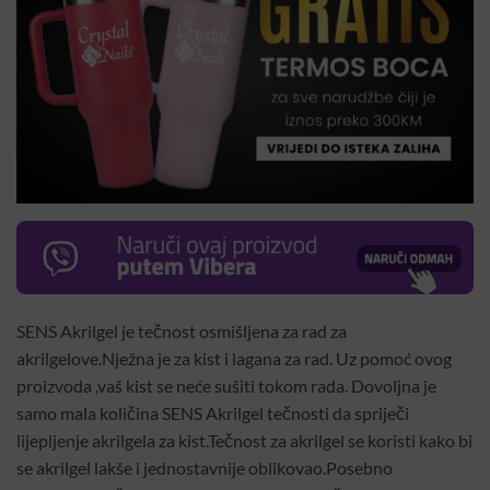
SENS Akrilgel je tečnost osmišljena za rad za
akrilgelove.Nježna je za kist i lagana za rad. Uz pomoć ovog
proizvoda ,vaš kist se neće sušiti tokom rada. Dovoljna je
samo mala količina SENS Akrilgel tečnosti da spriječi
lijepljenje akrilgela za kist.Tečnost za akrilgel se koristi kako bi
se akrilgel lakše i jednostavnije oblikovao.Posebno