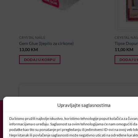
CRYSTAL NAILS
CRYSTAL NAI
Gem Glue (ljepilo za cirkone)
Tipse Dopun
13,00
KM
11,00
KM
DODAJ U KORPU
DODAJ U
U potrazi ste za idealnim posl
Upravljajte saglasnostima
Vaš CV i motivaciono pismo šaljite nam 
Da bismo pružili najbolje iskustvo, koristimo tehnologije poput kolačića za čuvanje
POSAO@CRYSTALNAI
informacijama o uređaju. Saglasnost sa ovim tehnologijama će nam omogućiti d
podatke kao što su ponašanje pri pregledanju ili jedinstveni ID-ovi na ovoj veb loka
Nepristanak ili povlačenje saglasnosti može negativno uticati na određene karakte