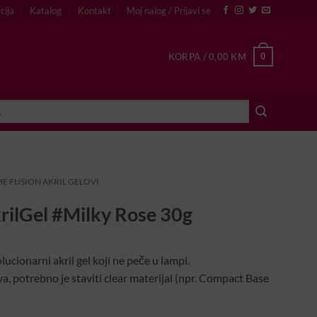
cija
Katalog
Kontakt
Moj nalog / Prijavi se
0
KORPA /
0,00
KM
E FUSION AKRIL GELOVI
rilGel #Milky Rose 30g
lucionarni akril gel koji ne peče u lampi.
a, potrebno je staviti clear materijal (npr. Compact Base