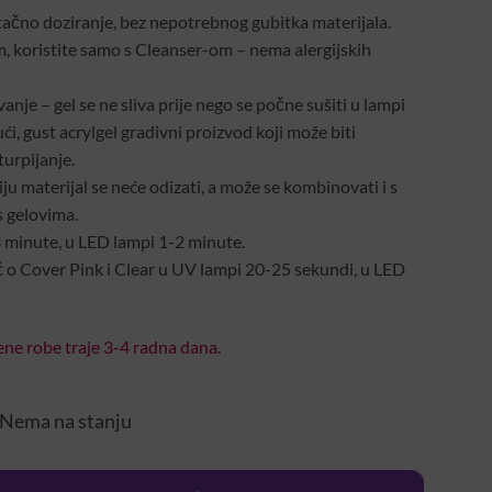
tačno doziranje, bez nepotrebnog gubitka materijala.
 koristite samo s Cleanser-om – nema alergijskih
je – gel se ne sliva prije nego se počne sušiti u lampi
ći, gust acrylgel gradivni proizvod koji može biti
turpijanje.
u materijal se neće odizati, a može se kombinovati i s
s gelovima.
 minute, u LED lampi 1-2 minute.
eč o Cover Pink i Clear u UV lampi 20-25 sekundi, u LED
ne robe traje 3-4 radna dana.
Nema na stanju