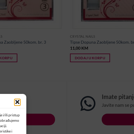
LS
CRYSTAL NAILS
a Zaobljene 50kom. br. 3
Tipse Dopuna Zaobljene 50kom. br
11,00
KM
 KORPU
DODAJ U KORPU
om?
Imate pitan
na email:
Javite nam se p
 i/ili pristup
LSBIH.COM
a obrađujemo
ciji.
ristike i