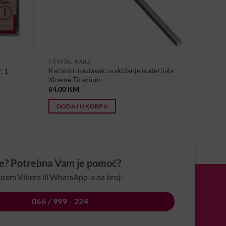
CRYSTAL NAILS
Karbidni nastavak za skidanje materijala
. 1
Xtreme Titanium
64,00
KM
DODAJ U KORPU
je? Potrebna Vam je pomoć?
utem Vibera ili WhatsApp-a na broj:
066 / 999 - 224