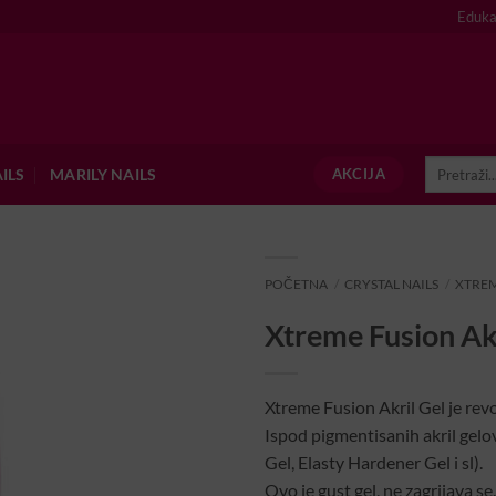
Eduka
Pretraži:
ILS
MARILY NAILS
AKCIJA
POČETNA
/
CRYSTAL NAILS
/
XTREM
Xtreme Fusion Ak
Xtreme Fusion Akril Gel je revo
Ispod pigmentisanih akril gelov
Gel, Elasty Hardener Gel i sl).
Ovo je gust gel, ne zagrijava se.