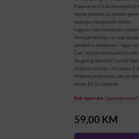
Pakovanje u tubi obezbjeđuje 
Nema potrebe za baznim gelom,
reakcija i neugodnih mirisa.
Lagano i bezvremensko oblikovan
Nova generacija, ne-zagrijavaju
perfektno oblikovan i lagan za 
Čak i kod problematičnih noktij
drugim gradivnim Crystal Nail
Vrijeme sušenja: UV lampa 2-3
Vrijeme pinčovanja: ako je rij
lampi 10-15 sekundi.
Rok isporuke:
Isporuka naruče
59,00
KM