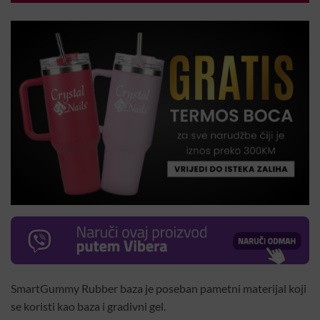
SmartGummy Rubber baza je poseban pametni materijal koji
se koristi kao baza i gradivni gel.