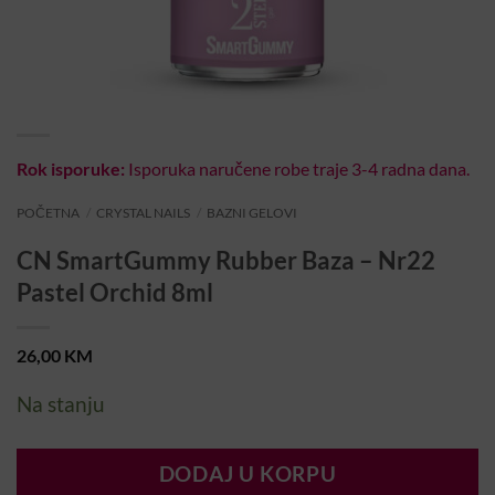
Rok isporuke:
Isporuka naručene robe traje 3-4 radna dana.
POČETNA
/
CRYSTAL NAILS
/
BAZNI GELOVI
CN SmartGummy Rubber Baza – Nr22
Pastel Orchid 8ml
26,00
KM
Na stanju
DODAJ U KORPU