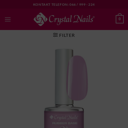
Skip
KONTAKT TELEFON: 066 / 999 - 224
to
content
0
FILTER