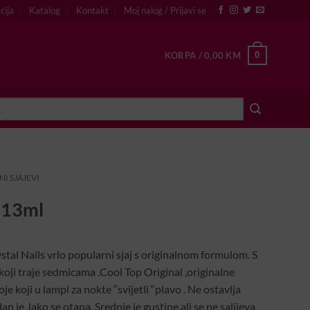
cija
Katalog
Kontakt
Moj nalog / Prijavi se
0
KORPA /
0,00
KM
NI SJAJEVI
l 13ml
stal Nails vrlo popularni sjaj s originalnom formulom. S
koji traje sedmicama .Cool Top Original ,originalne
je koji u lampi za nokte “svijetli “plavo . Ne ostavlja
ilan je ,lako se otapa. Srednje je gustine,ali se ne salijeva