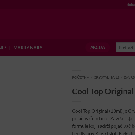
Eduka
Pretraži:
ILS
MARILY NAILS
AKCIJA
POČETNA
/
CRYSTAL NAILS
/
ZAVRŠ
Cool Top Origina
Cool Top Original (13ml) je Cry
pojačivačem boje. Završni sjaj 
formule koji sadrži pojačivač bo
ljepljiv površinski sloj . Fleksib