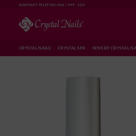
Skip
KONTAKT TELEFON: 066 / 999 - 224
to
content
CRYSTAL NAILS
CRYSTAL SPA
SENS BY CRYSTAL NA