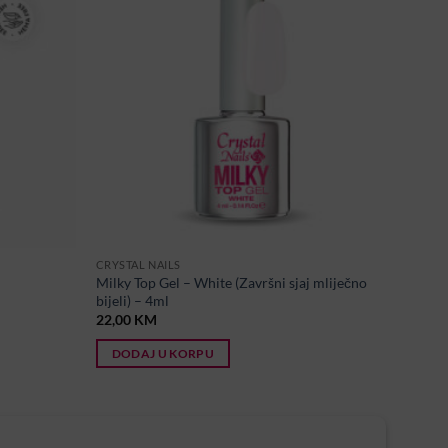
CRYSTAL NAILS
Milky Top Gel – White (Završni sjaj mliječno
bijeli) – 4ml
22,00
KM
DODAJ U KORPU