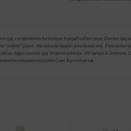
rni sjaj s originalnom formulom. S pojačivačem boje. Završni sjaj k
“svijetli “plavo . Ne ostavlja ljepljiv površinski sloj . Fleksibilan j
astičan ,lagan završni sjaj. Vrijeme sušenja : UV lampa 2-3minute,
avkastim odsjajem koristite Cool Top Universal.