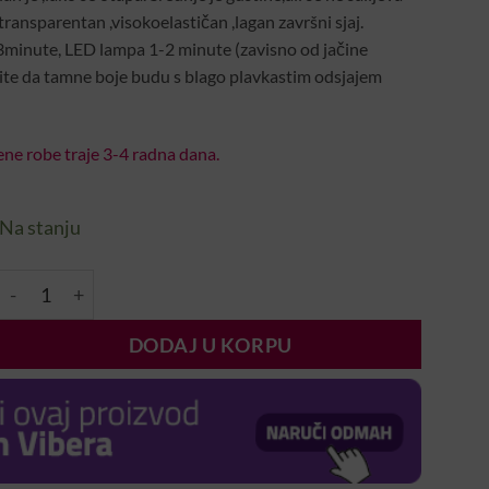
transparentan ,visokoelastičan ,lagan završni sjaj.
3minute, LED lampa 1-2 minute (zavisno od jačine
ite da tamne boje budu s blago plavkastim odsjajem
ne robe traje 3-4 radna dana.
Na stanju
Cool Top Original 13ml količina
DODAJ U KORPU