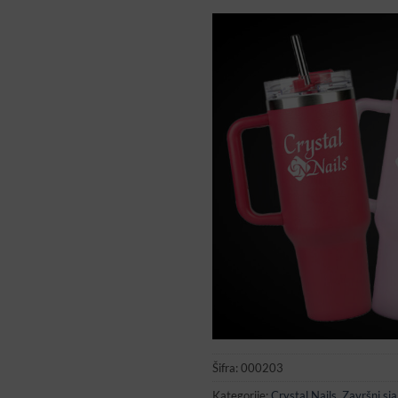
Šifra:
000203
Kategorije:
Crystal Nails
,
Završni sja