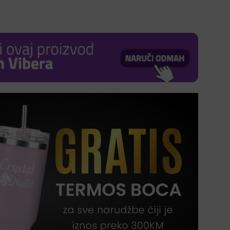
ent
e
0 KM.