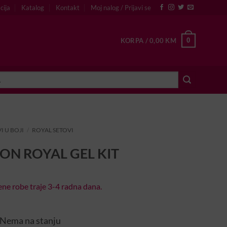
cija
Katalog
Kontakt
Moj nalog / Prijavi se
0
KORPA /
0,00
KM
I U BOJI
/
ROYAL SETOVI
ON ROYAL GEL KIT
ne robe traje 3-4 radna dana.
Nema na stanju