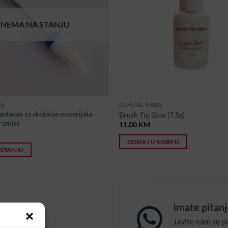
NEMA NA STANJU
LS
CRYSTAL NAILS
stavak za skidanje materijala
Brush Tip Glue (7.5g)
eramic)
11,00
KM
DODAJ U KORPU
 STANJU
om?
Imate pitan
na email:
Javite nam se p