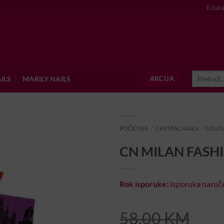
Eduka
Pretraži:
ILS
MARILY NAILS
AKCIJA
POČETNA
/
CRYSTAL NAILS
/
GELOV
CN MILAN FASHI
Rok isporuke:
Isporuka naruče
58,00
KM