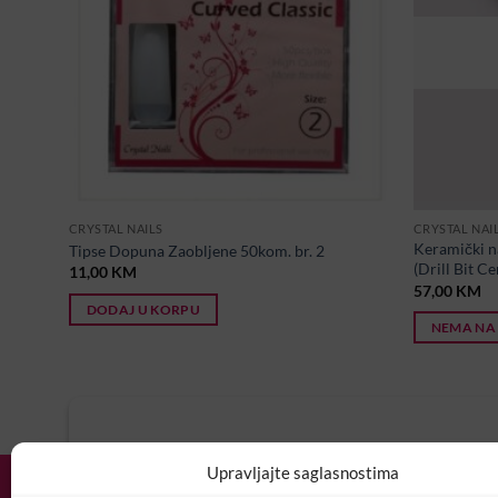
CRYSTAL NAILS
CRYSTAL NAI
Keramički na
Tipse Dopuna Zaobljene 50kom. br. 2
(Drill Bit C
11,00
KM
57,00
KM
DODAJ U KORPU
NEMA NA
U potrazi ste za idealnim posl
Upravljajte saglasnostima
Vaš CV i motivaciono pismo šaljite nam 