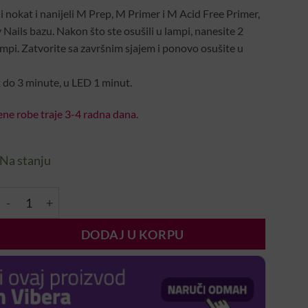
i nokat i nanijeli M Prep, M Primer i M Acid Free Primer,
Nails bazu. Nakon što ste osušili u lampi, nanesite 2
ampi. Zatvorite sa završnim sjajem i ponovo osušite u
 do 3 minute, u LED 1 minut.
ne robe traje 3-4 radna dana.
Na stanju
Gel Flow #80 7ml količina
DODAJ U KORPU