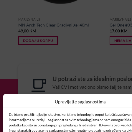
MARILYNAILS
MARILYNAILS
MN ArchiTech Clear Gradivni gel 40ml
Gel One #0
49,00
KM
17,00
KM
DODAJ U KORPU
NEMA NA
U potrazi ste za idealnim posl
Vaš CV i motivaciono pismo šaljite nam 
POSAO@CRYSTALNAI
Upravljajte saglasnostima
Da bismo pružili najbolje iskustvo, koristimo tehnologije poput kolačića za čuvanje
informacijama o uređaju. Saglasnost sa ovim tehnologijama će nam omogućiti d
podatke kao što su ponašanje pri pregledanju ili jedinstveni ID-ovi na ovoj veb loka
Nepristanak ili povlačenje saglasnosti može negativno uticati na određene karakte