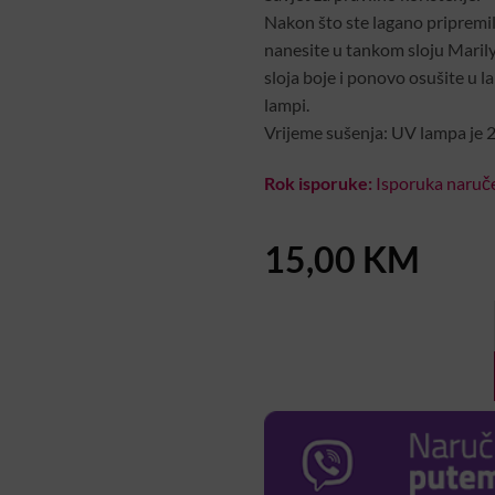
Nakon što ste lagano pripremil
nanesite u tankom sloju Marily 
sloja boje i ponovo osušite u l
lampi.
Vrijeme sušenja: UV lampa je 2
Rok isporuke:
Isporuka naruče
15,00
KM