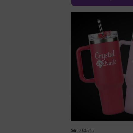
Šifra:
000717