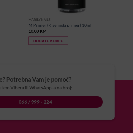
MARILYNAILS
M Primer (Kiselinski primer) 10ml
10,00
KM
DODAJ U KORPU
je? Potrebna Vam je pomoć?
utem Vibera ili WhatsApp-a na broj:
066 / 999 - 224