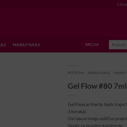
Eduka
Pretraži:
ILS
MARILY NAILS
AKCIJA
POČETNA
/
MARILYNAILS
/
MARILY
Gel Flow #80 7ml
Gel Flow je Marily Nails trajni l
3 koraka).
Ovi lakovi imaju odlično prekri
Savjet za pravilno korištenje: