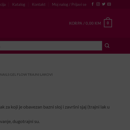
cija
Katalog
Kontakt
Moj nalog / Prijavi se
0
KORPA /
0,00
KM
NAILS GEL FLOW TRAJNI LAKOVI
ak za koji je obavezan bazni sloj i završni sjaj (trajni lak u
vanje, dugotrajni su.