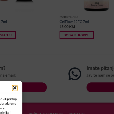
MARILYNAILS
3 7ml
GelFlow #2FG 7ml
15,00
KM
 STANJU
DODAJ U KORPU
om?
Imate pitan
na email:
Javite nam se p
LSBIH.COM
 i/ili pristup
a obrađujemo
ciji.
ristike i