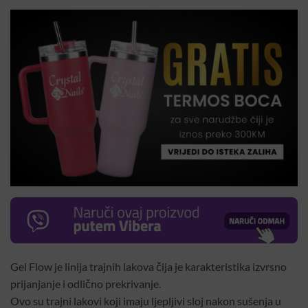
Gel Flow je linija trajnih lakova čija je karakteristika izvrsno
prijanjanje i odlično prekrivanje.
Ovo su trajni lakovi koji imaju ljepljivi sloj nakon sušenja u