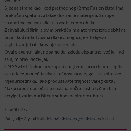
veličine.
S jedne strane kao i kod prethodnog Xtrme Fusion kista, ima
praktičnu špatulu za lakše doziranje materijala. S druge
strane ima mekanu dlaku u zaobljenom obliku .
Zahvaljujući širini s ovim praktičnim alatom možete dobiti na
brzini kod rada. Dužina dlake omogućuje vrlo lijepo
zaglađivanje i oblikovanje materijala.
Ovaj elegantni alat ne samo da izgleda elegantno, već je i rad
sa njim pravi doživljaj.
CN SAVJET: Nakon prve upotrebe ,temeljno uklonite ljepilo
sa četkice ,namočite kist u tečnost za acrylgel i istisnite sve
mjehuriće zraka. Tako produžavate trajnost vašeg kista .
Nakon upotrebe očistite kist, namočite kist u tečnost za
acrylgel, zatim obrišitena suhom papirnom ubrusu.
Šifra:
000777
Kategorije:
Crystal Nails
,
Kistovi
,
Kistovi za gel
,
Kistovi za Nail art