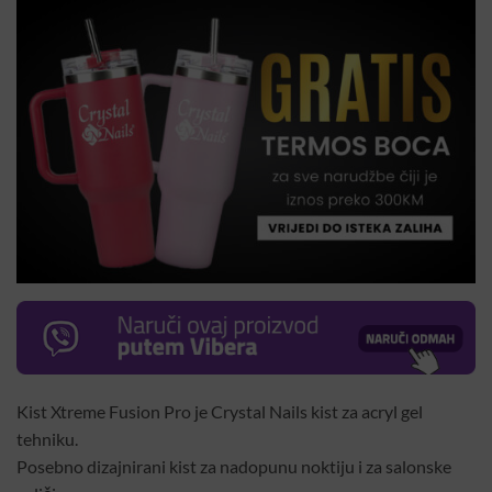
Kist Xtreme Fusion Pro je Crystal Nails kist za acryl gel
tehniku.
Posebno dizajnirani kist za nadopunu noktiju i za salonske