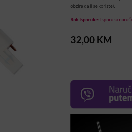
obzira da li se koriste).
Rok isporuke:
Isporuka naruče
32,00
KM