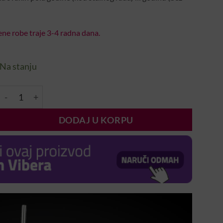
ne robe traje 3-4 radna dana.
Na stanju
LED Sijalica Univerzalna količina
DODAJ U KORPU