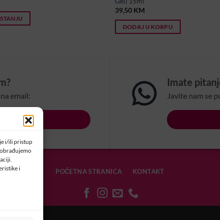
Gel) 15ml
39,50
KM
 STANJU
DODAJ U KORPU
om?
Imate pitan
na email:
Javite nam se p
LSBIH.COM
 i/ili pristup
a obrađujemo
ciji.
ristike i
POČETNA STRANICA
KONTAKT
OLAČIĆIMA