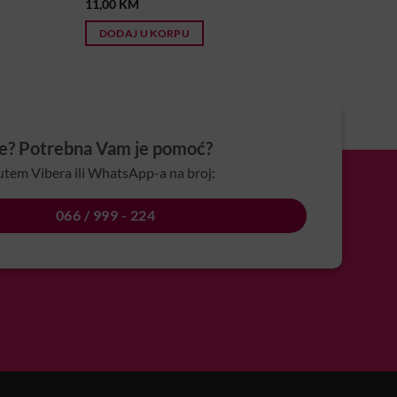
11,00
KM
DODAJ U KORPU
je? Potrebna Vam je pomoć?
utem Vibera ili WhatsApp-a na broj:
066 / 999 - 224