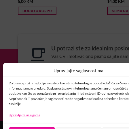
5,00
KM
14,00
KM
DODAJ U KORPU
NEMA NA
U potrazi ste za idealnim posl
Vaš CV i motivaciono pismo šaljite nam 
POSAO@CRYSTALNAI
Upravljajte saglasnostima
Da bismo pružili najbolje iskustvo, koristimo tehnologije poput kolačića za čuvanje
informacijama o uređaju. Saglasnost sa ovim tehnologijama će nam omogućiti d
podatke kao što su ponašanje pri pregledanju ili jedinstveni ID-ovi na ovoj veb loka
Nepristanak ili povlačenje saglasnosti može negativno uticati na određene karakte
funkcije.
Upravljajte uslugama
USLOVI KORIŠTENJA
POLITIKA PRIVATNOSTI
PRAVILA O K