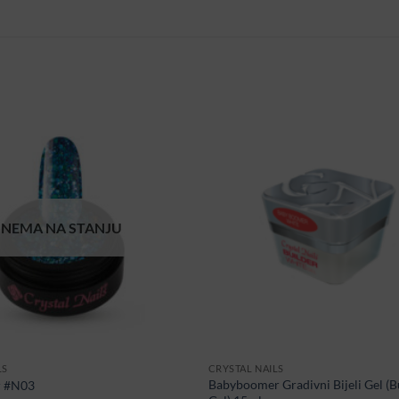
NEMA NA STANJU
LS
CRYSTAL NAILS
Babyboomer Gradivni Bijeli Gel (B
r #N03