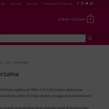
cija
Katalog
Kontakt
Moj nalog / Prijavi se
0
KORPA /
0,00
KM
TI
/
UV - LED LAMPE
erzalna
stal Nails sijalica od 9W s UV/LED malim sijalicama.
lampe s četiri ili dvije sijalice, a mogu se kombinovati i
na svakih pola godine (kod stalnog rada) ili godinu (bez