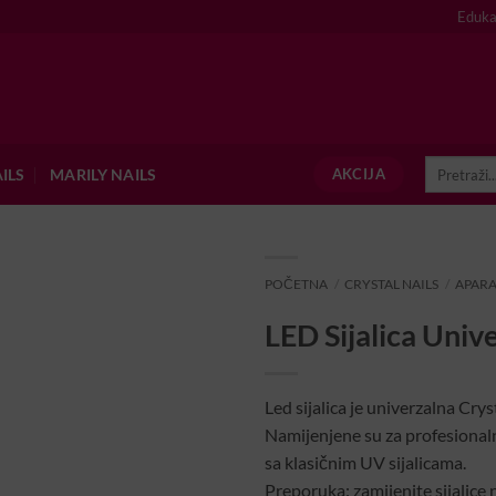
Eduka
Pretraži:
ILS
MARILY NAILS
AKCIJA
POČETNA
/
CRYSTAL NAILS
/
APARA
LED Sijalica Univ
Led sijalica je univerzalna Cry
Namijenjene su za profesionalne 
sa klasičnim UV sijalicama.
Preporuka: zamijenite sijalice 