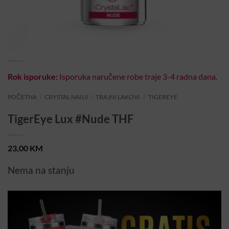
Rok isporuke:
Isporuka naručene robe traje 3-4 radna dana.
POČETNA
/
CRYSTAL NAILS
/
TRAJNI LAKOVI
/
TIGEREYE
TigerEye Lux #Nude THF
23,00
KM
Nema na stanju