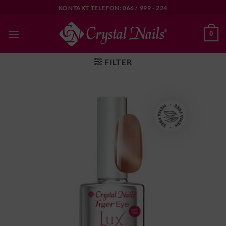
Skip
KONTAKT TELEFON: 066 / 999 - 224
to
content
0
FILTER