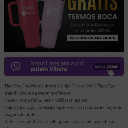
TigerEye Lux #Nude dolazi iz linije Crystal Nails Tiger Eye
trajnih lakova s posebnim efektom.
Nude – romantično bež – ružičasta nijansa.
Najnoviji dragulj kolekcije TigerEye CrystaLac sadrži najfiniji
magnetski puder.
Kada se magnetizira iz svih uglova, stvara luksuzni efekat