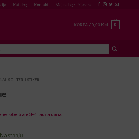
cija
Katalog
Kontakt
Moj nalog / Prijavi se
0
KORPA /
0,00
KM
AILS GLITERI I STIKERI
ue
ne robe traje 3-4 radna dana.
Na stanju