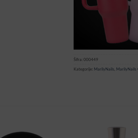
Šifra:
000449
Kategorije:
MarilyNails
,
MarilyNails G