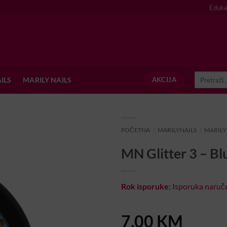
Eduka
Pretraži:
ILS
MARILY NAILS
AKCIJA
POČETNA
/
MARILYNAILS
/
MARILYN
MN Glitter 3 – Bl
Rok isporuke:
Isporuka naruče
7,00
KM