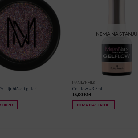
NEMA NA STANJU
MARILYNAILS
 – ljubičasti gliteri
GelFlow #3 7ml
15,00
KM
 KORPU
NEMA NA STANJU