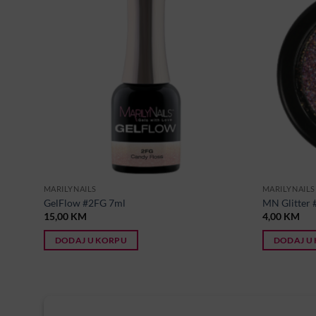
MARILYNAILS
MARILYNAILS
GelFlow #2FG 7ml
MN Glitter #5
15,00
KM
4,00
KM
DODAJ U KORPU
DODAJ U