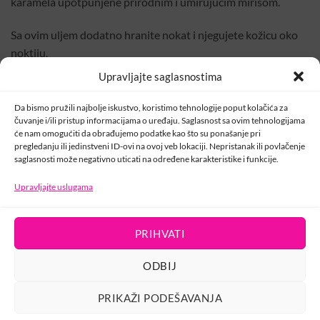
karamela upotpunjene prirodnim i umirujućim mirisom.
Sa ovim uljem dodatno hranite nokat i njegujete kožicu oko
noktiju.
Upravljajte saglasnostima
Koristite ulje nakon manikira, umjetnih noktiju,trajnog laka ili
čak nakon pedikira.
Da bismo pružili najbolje iskustvo, koristimo tehnologije poput kolačića za
čuvanje i/ili pristup informacijama o uređaju. Saglasnost sa ovim tehnologijama
će nam omogućiti da obrađujemo podatke kao što su ponašanje pri
Možete ga koristiti i u kućnoj varijanti.
pregledanju ili jedinstveni ID-ovi na ovoj veb lokaciji. Nepristanak ili povlačenje
saglasnosti može negativno uticati na određene karakteristike i funkcije.
Upravljajte uslugama
KONTAKT
PRIHVATI
USLOVI KORIŠTENJA
POLITIKA PRIVATNOSTI
ODBIJ
PRAVILA O KOLAČIĆIMA
Copyright 2026 ©
developed by wizionar.com
PRIKAŽI PODEŠAVANJA