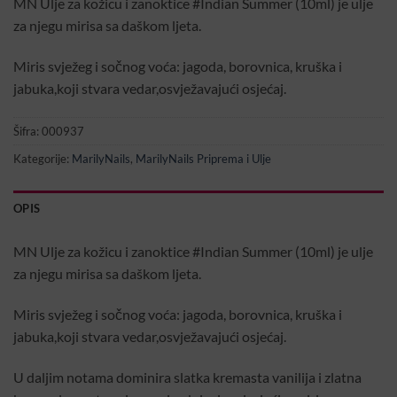
MN Ulje za kožicu i zanoktice #Indian Summer (10ml) je ulje
za njegu mirisa sa daškom ljeta.
Miris svježeg i sočnog voća: jagoda, borovnica, kruška i
jabuka,koji stvara vedar,osvježavajući osjećaj.
Šifra:
000937
Kategorije:
MarilyNails
,
MarilyNails Priprema i Ulje
OPIS
MN Ulje za kožicu i zanoktice #Indian Summer (10ml) je ulje
za njegu mirisa sa daškom ljeta.
Miris svježeg i sočnog voća: jagoda, borovnica, kruška i
jabuka,koji stvara vedar,osvježavajući osjećaj.
U daljim notama dominira slatka kremasta vanilija i zlatna