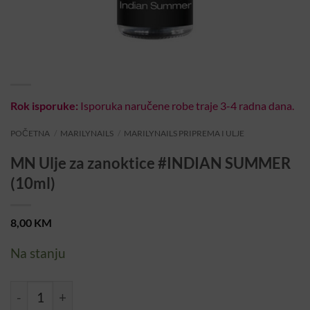
Rok isporuke:
Isporuka naručene robe traje 3-4 radna dana.
POČETNA
/
MARILYNAILS
/
MARILYNAILS PRIPREMA I ULJE
MN Ulje za zanoktice #INDIAN SUMMER
(10ml)
8,00
KM
Na stanju
MN Ulje za zanoktice #INDIAN SUMMER (10ml) količina