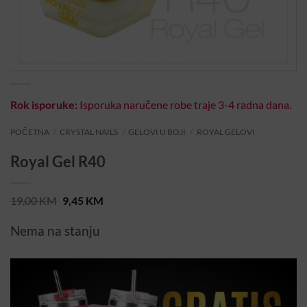
Rok isporuke:
Isporuka naručene robe traje 3-4 radna dana.
POČETNA
/
CRYSTAL NAILS
/
GELOVI U BOJI
/
ROYAL GELOVI
Royal Gel R40
Original
Current
19,00
KM
9,45
KM
price
price
was:
is:
Nema na stanju
19,00 KM.
9,45 KM.