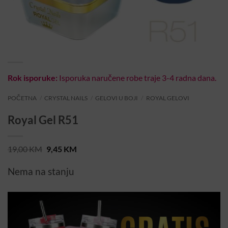
Rok isporuke:
Isporuka naručene robe traje 3-4 radna dana.
POČETNA
/
CRYSTAL NAILS
/
GELOVI U BOJI
/
ROYAL GELOVI
Royal Gel R51
Original
Current
19,00
KM
9,45
KM
price
price
was:
is:
Nema na stanju
19,00 KM.
9,45 KM.