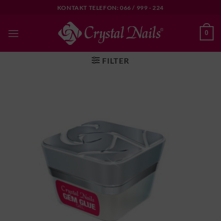
Skip
KONTAKT TELEFON: 066 / 999 - 224
to
content
0
FILTER