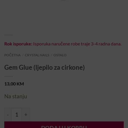
Rok isporuke:
Isporuka naručene robe traje 3-4 radna dana.
POČETNA
/
CRYSTAL NAILS
/
OSTALO
Gem Glue (ljepilo za cirkone)
13,00
KM
Na stanju
Gem Glue (ljepilo za cirkone) količina