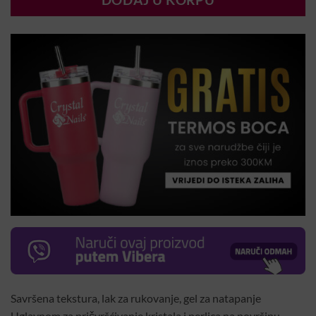
DODAJ U KORPU
Savršena tekstura, lak za rukovanje, gel za natapanje
Uglavnom za pričvršćivanje kristala i perlica na površinu