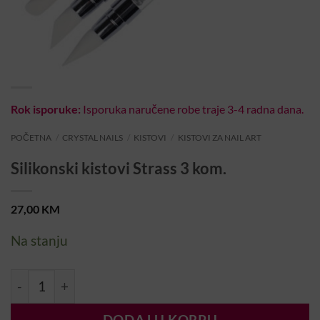
Rok isporuke:
Isporuka naručene robe traje 3-4 radna dana.
POČETNA
/
CRYSTAL NAILS
/
KISTOVI
/
KISTOVI ZA NAIL ART
Silikonski kistovi Strass 3 kom.
27,00
KM
Na stanju
Silikonski kistovi Strass 3 kom. količina