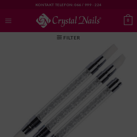
Skip
KONTAKT TELEFON: 066 / 999 - 224
to
content
0
FILTER