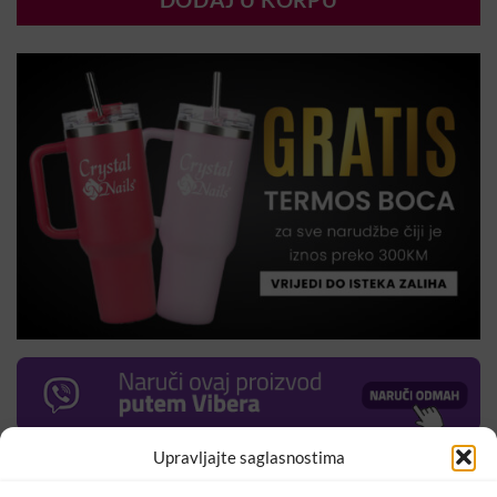
DODAJ U KORPU
Upravljajte saglasnostima
Set silikonskih kistova za izradu čipke ili za nanošenja mirror
pigmenata.