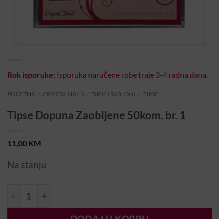
Rok isporuke:
Isporuka naručene robe traje 3-4 radna dana.
POČETNA
/
CRYSTAL NAILS
/
TIPSE I ŠABLONI
/
TIPSE
Tipse Dopuna Zaobljene 50kom. br. 1
11,00
KM
Na stanju
Tipse Dopuna Zaobljene 50kom. br. 1 količina