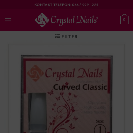
Skip
KONTAKT TELEFON: 066 / 999 - 224
to
content
0
FILTER