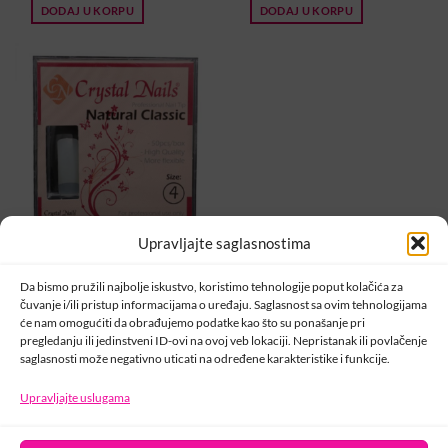
DODAJ U KORPU
DODAJ U KORPU
Upravljajte saglasnostima
CRYSTAL NAILS
Tipse Dopuna Natural
Da bismo pružili najbolje iskustvo, koristimo tehnologije poput kolačića za
ravne 50kom. br. 4
čuvanje i/ili pristup informacijama o uređaju. Saglasnost sa ovim tehnologijama
11,00
KM
će nam omogućiti da obrađujemo podatke kao što su ponašanje pri
pregledanju ili jedinstveni ID-ovi na ovoj veb lokaciji. Nepristanak ili povlačenje
DODAJ U KORPU
saglasnosti može negativno uticati na određene karakteristike i funkcije.
1
2
Upravljajte uslugama