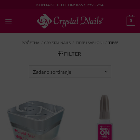
Skip
KONTAKT TELEFON: 066 / 999 - 224
to
content
0
POČETNA
/
CRYSTAL NAILS
/
TIPSE I ŠABLONI
/
TIPSE
FILTER