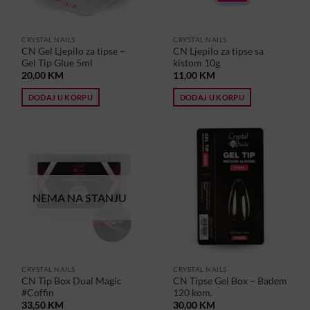
CRYSTAL NAILS
CRYSTAL NAILS
CN Gel Ljepilo za tipse –
CN Ljepilo za tipse sa
Gel Tip Glue 5ml
kistom 10g
20,00
KM
11,00
KM
DODAJ U KORPU
DODAJ U KORPU
NEMA NA STANJU
CRYSTAL NAILS
CRYSTAL NAILS
CN Tip Box Dual Magic
CN Tipse Gel Box – Badem
#Coffin
120 kom.
33,50
KM
30,00
KM