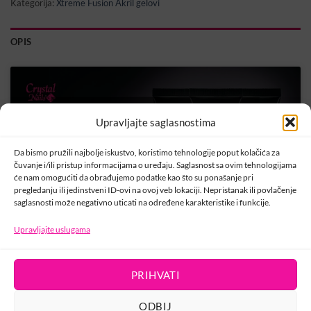
Kategorija:
Xtreme Fusion Akril gelovi
OPIS
Kliknite na „Slažem se“ da biste omogućili
Upravljajte saglasnostima
Youtube
Politika kolačića
Da bismo pružili najbolje iskustvo, koristimo tehnologije poput kolačića za
čuvanje i/ili pristup informacijama o uređaju. Saglasnost sa ovim tehnologijama
SLAŽEM SE
će nam omogućiti da obrađujemo podatke kao što su ponašanje pri
pregledanju ili jedinstveni ID-ovi na ovoj veb lokaciji. Nepristanak ili povlačenje
saglasnosti može negativno uticati na određene karakteristike i funkcije.
Upravljajte uslugama
PRIHVATI
KONTAKT
ODBIJ