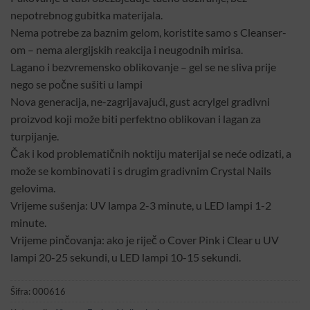
nepotrebnog gubitka materijala.
Nema potrebe za baznim gelom, koristite samo s Cleanser-
om – nema alergijskih reakcija i neugodnih mirisa.
Lagano i bezvremensko oblikovanje – gel se ne sliva prije
nego se počne sušiti u lampi
Nova generacija, ne-zagrijavajući, gust acrylgel gradivni
proizvod koji može biti perfektno oblikovan i lagan za
turpijanje.
Čak i kod problematičnih noktiju materijal se neće odizati, a
može se kombinovati i s drugim gradivnim Crystal Nails
gelovima.
Vrijeme sušenja: UV lampa 2-3 minute, u LED lampi 1-2
minute.
Vrijeme pinčovanja: ako je riječ o Cover Pink i Clear u UV
lampi 20-25 sekundi, u LED lampi 10-15 sekundi.
Šifra:
000616