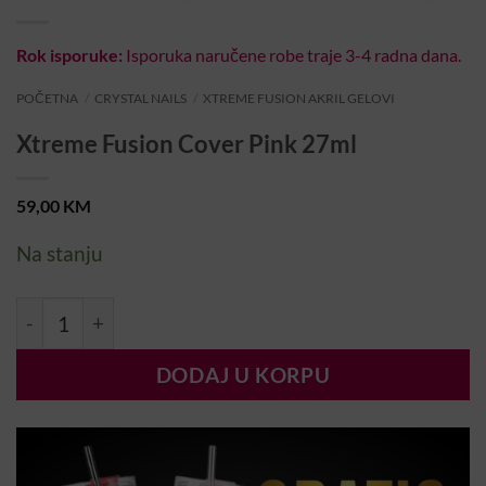
Rok isporuke:
Isporuka naručene robe traje 3-4 radna dana.
POČETNA
/
CRYSTAL NAILS
/
XTREME FUSION AKRIL GELOVI
Xtreme Fusion Cover Pink 27ml
59,00
KM
Na stanju
Xtreme Fusion Cover Pink 27ml količina
DODAJ U KORPU